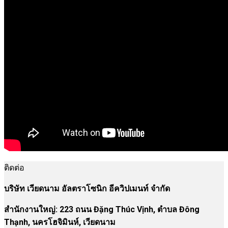
ติดต่อ
บริษัท เวียดนาม อัลตราโซนิก อีควิปเมนท์ จำกัด
สำนักงานใหญ่: 223 ถนน Đặng Thúc Vịnh, ตำบล Đông
Thạnh, นครโฮจิมินห์, เวียดนาม