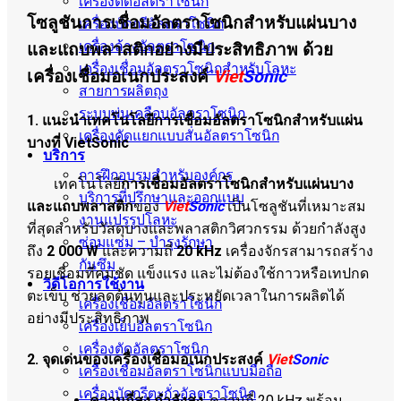
เครื่องตัดอัลตราโซนิก
โซลูชันการเชื่อมอัลตราโซนิกสำหรับแผ่นบาง
เครื่องบัดกรีอัลตราโซนิก
เครื่องล้างอัลตราโซนิก
และแถบพลาสติกอย่างมีประสิทธิภาพ ด้วย
เครื่องเชื่อมอัลตราโซนิกสำหรับโลหะ
เครื่องเชื่อมอเนกประสงค์
Viet
Sonic
สายการผลิตถุง
ระบบพ่นเคลือบอัลตราโซนิก
1. แนะนำเทคโนโลยีการเชื่อมอัลตราโซนิกสำหรับแผ่น
เครื่องคัดแยกแบบสั่นอัลตราโซนิก
บางที่ VietSonic
บริการ
การฝึกอบรมสำหรับองค์กร
เทคโนโลยี
การเชื่อมอัลตราโซนิกสำหรับแผ่นบาง
บริการที่ปรึกษาและออกแบบ
และแถบพลาสติก
ของ
Viet
Sonic
เป็นโซลูชันที่เหมาะสม
งานแปรรูปโลหะ
ที่สุดสำหรับวัสดุบางและพลาสติกวิศวกรรม ด้วยกำลังสูง
ซ่อมแซม – บำรุงรักษา
ถึง
2 000 W
และความถี่
20 kHz
เครื่องจักรสามารถสร้าง
กันซึม
รอยเชื่อมที่คมชัด แข็งแรง และไม่ต้องใช้กาวหรือเทปกด
วิดีโอการใช้งาน
ตะเข็บ ช่วยลดต้นทุนและประหยัดเวลาในการผลิตได้
เครื่องเชื่อมอัลตราโซนิก
อย่างมีประสิทธิภาพ
เครื่องเย็บอัลตราโซนิก
เครื่องตัดอัลตราโซนิก
2. จุดเด่นของเครื่องเชื่อมอเนกประสงค์
Viet
Sonic
เครื่องเชื่อมอัลตราโซนิกแบบมือถือ
เครื่องบัดกรีตะกั่วอัลตราโซนิก
ความถี่สูง กำลังสูง
: ความถี่ 20 kHz พร้อม