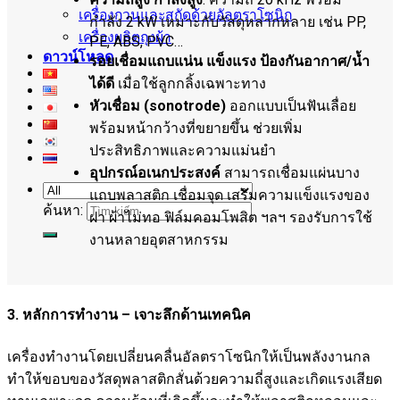
เครื่องกวนและสกัดด้วยอัลตราโซนิก
กำลัง 2 kW เหมาะกับวัสดุหลากหลาย เช่น PP,
เครื่องผลิตถุงผ้า
PE, ABS, PVC…
ดาวน์โหลด
รอยเชื่อมแถบแน่น แข็งแรง ป้องกันอากาศ/น้ำ
ได้ดี
เมื่อใช้ลูกกลิ้งเฉพาะทาง
หัวเชื่อม (sonotrode)
ออกแบบเป็นฟันเลื่อย
พร้อมหน้ากว้างที่ขยายขึ้น ช่วยเพิ่ม
ประสิทธิภาพและความแม่นยำ
อุปกรณ์อเนกประสงค์
สามารถเชื่อมแผ่นบาง
แถบพลาสติก เชื่อมจุด เสริมความแข็งแรงของ
ค้นหา:
ฝา ผ้าไม่ทอ ฟิล์มคอมโพสิต ฯลฯ รองรับการใช้
งานหลายอุตสาหกรรม
3. หลักการทำงาน – เจาะลึกด้านเทคนิค
เครื่องทำงานโดยเปลี่ยนคลื่นอัลตราโซนิกให้เป็นพลังงานกล
ทำให้ขอบของวัสดุพลาสติกสั่นด้วยความถี่สูงและเกิดแรงเสียด