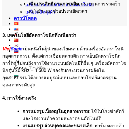
เพิ่มประสิทธิภาพการผลิต
: กระบวนการรวดเร็ว
เครื่องกวนและสกัดด้วยอัลตราโซนิก
แม่นยำ และช่วยประหยัดเวลา
เครื่องผลิตถุงผ้า
ดาวน์โหลด
3. เทคโนโลยีอัลตราโซนิกที่เหนือกว่า
Viet
Sonic
เป็นหนึ่งในผู้นำของเวียดนามด้านเครื่องอัลตราโซนิ
กอุตสาหกรรม ตั้งแต่การเชื่อมพลาสติก การเย็บอัลตราโซนิก
การตัด ไปจนถึงการใช้งานระบบอัตโนมัติอื่น ๆ เครื่องอัลตราโซ
ค้นหา:
นิกรุ่น 20 kHz – 1 500 W รองรับกระบวนการผลิตใน
อุตสาหกรรมได้อย่างสมบูรณ์แบบ และตอบโจทย์มาตรฐาน
คุณภาพระดับสูง
4. การใช้งานจริง
การแปรรูปเนื้อหมูในอุตสาหกรรม
: ใช้ในโรงฆ่าสัตว์
และโรงงานทำความสะอาดขนอัตโนมัติ
งานแปรรูปส่วนบุคคลและขนาดเล็ก
: ฟาร์ม ตลาดค้า