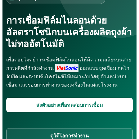
เครื่องตัดอัลตราโซนิก
เครื่องบัดกรีอัลตราโซนิก
เครื่องล้างอัลตราโซนิก
การเชื่อมฟิล์มไนลอนด้วย
เครื่องเชื่อมอัลตราโซนิกสำหรับโลหะ
อัลตราโซนิกบนเครื่องผลิตถุงผ้า
สายการผลิตถุง
ระบบพ่นเคลือบอัลตราโซนิก
ไม่ทออัตโนมัติ
เครื่องคัดแยกแบบสั่นอัลตราโซนิก
บริการ
เพื่อตอบโจทย์การเชื่อมฟิล์มไนลอนให้มีความเสถียรบนสาย
การฝึกอบรมสำหรับองค์กร
การผลิตที่กำลังทำงาน
Viet
Sonic
ออกแบบชุดเชื่อม กลไก
บริการที่ปรึกษาและออกแบบ
งานแปรรูปโลหะ
จับยึด และระบบซิงโครไนซ์ให้เหมาะกับวัสดุ ตำแหน่งรอย
ซ่อมแซม – บำรุงรักษา
เชื่อม และรอบการทำงานของเครื่องในแต่ละโรงงาน
กันซึม
วิดีโอการใช้งาน
ส่งตัวอย่างเพื่อทดสอบการเชื่อม
เครื่องเชื่อมอัลตราโซนิก
เครื่องเย็บอัลตราโซนิก
เครื่องตัดอัลตราโซนิก
เครื่องเชื่อมอัลตราโซนิกแบบมือถือ
ดูวิดีโอการทำงาน
เครื่องบัดกรีตะกั่วอัลตราโซนิก