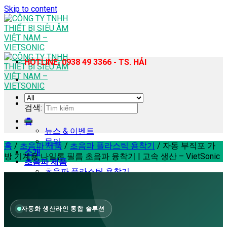
Skip to content
HOTLINE: 0938 49 3366 - TS. HẢI
검색:
홈
뉴스 & 이벤트
문의
홈
/
초음파 제품
/
초음파 플라스틱 용착기
/
자동 부직포 가
소개
방 기계용 나일론 필름 초음파 융착기 | 고속 생산 – VietSonic
초음파 제품
초음파 플라스틱 용착기
휴대용 초음파 플라스틱 용접기
초음파 재봉기
초음파 균질기 – 추출 장비
자동화 생산라인 통합 솔루션
초음파 커팅기
초음파 납땜기