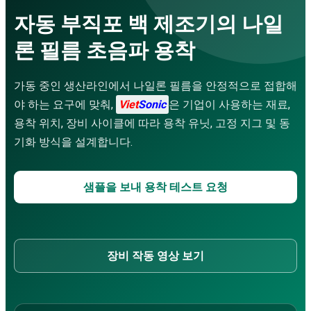
초음파 세척기
자동 부직포 백 제조기의 나일
금속 초음파 용착기
부직포 가방 생산 라인
론 필름 초음파 용착
서비스
기업 교육
상담 및 설계
가동 중인 생산라인에서 나일론 필름을 안정적으로 접합해
기계 가공
야 하는 요구에 맞춰,
Viet
Sonic
은 기업이 사용하는 재료,
수리 · 유지보수
용착 위치, 장비 사이클에 따라 용착 유닛, 고정 지그 및 동
방수
초음파 진동 스크린
기화 방식을 설계합니다.
초음파 코팅 시스템
애플리케이션 영상
초음파 용착기
샘플을 보내 용착 테스트 요청
다운로드
장비 작동 영상 보기