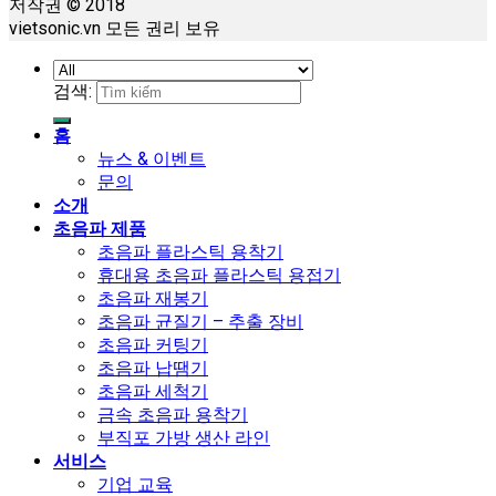
저작권 © 2018
vietsonic.vn 모든 권리 보유
검색:
홈
뉴스 & 이벤트
문의
소개
초음파 제품
초음파 플라스틱 용착기
휴대용 초음파 플라스틱 용접기
초음파 재봉기
초음파 균질기 – 추출 장비
초음파 커팅기
초음파 납땜기
초음파 세척기
금속 초음파 용착기
부직포 가방 생산 라인
서비스
기업 교육