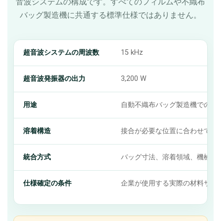
音波システムの構成です。すべてのフィルムや不織布
バッグ製造機に共通する標準仕様ではありません。
超音波システムの周波数
15 kHz
超音波発振器の出力
3,200 W
用途
自動不織布バッグ製造機でのナ
溶着構造
接合が必要な位置に合わせて配
統合方式
バッグ寸法、溶着領域、機械構
仕様確定の条件
企業が使用する実際の材料サン