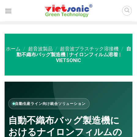
Skip
to
content
ホーム
/
超音波製品
/
超音波プラスチック溶接機
/
自
動不織布バッグ製造機 | ナイロンフィルム溶着 |
VIETSONIC
自動生産ライン向け統合ソリューション
自動不織布バッグ製造機に
おけるナイロンフィルムの