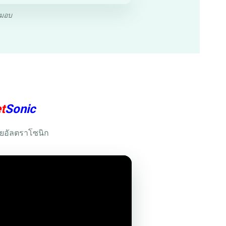
งมอบ
t
Sonic
้วยอัลตราโซนิก