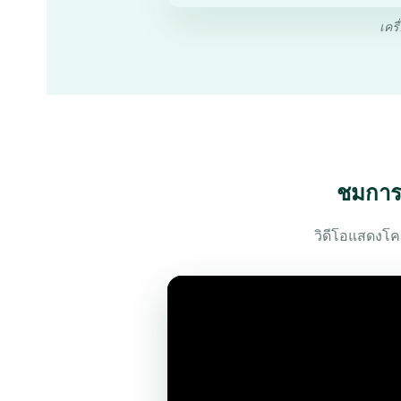
เคร
ชมการท
วิดีโอแสดงโคร