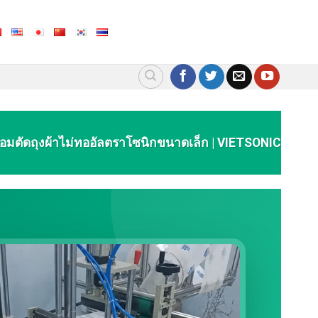
ชื่อมตัดถุงผ้าไม่ทออัลตราโซนิกขนาดเล็ก | VIETSONIC