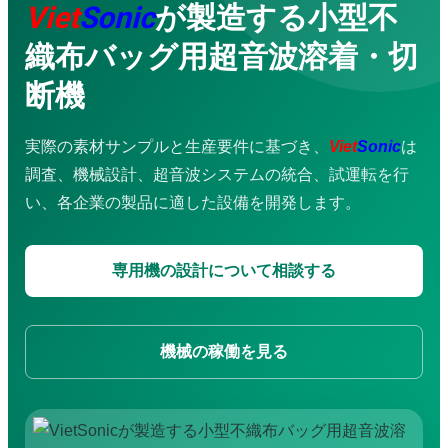
Viet
Sonic
が製造する小型不
超音波洗浄機
金属用超音波溶接機
織布バッグ用超音波溶着・切
バッグ製造ライン
サービス
断機
企業研修
コンサルティング・設計
精密機械加工サービス
実際の素材サンプルと生産要件に基づき、
Viet
Sonic
は
修理・メンテナンス
調査、機械設計、超音波システムの統合、試運転を行
防水工事サービス
い、各企業の製品に適した設備を開発します。
応用動画
超音波溶着機
超音波ミシン
超音波カッター
専用機の設計について相談する
ハンディ型超音波溶着機
超音波はんだ付け機
超音波攪拌・抽出装置
布袋製造機
機械の稼働を見る
超音波振動ふるい機
超音波スプレーコーティングシステム
ダウンロード