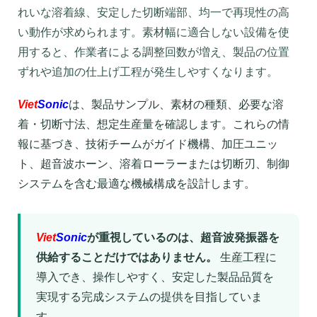
れいな溶着線、安定した切断端部、均一で再現性の高
い動作が求められます。素材幅に適合しない設備を使
用すると、作業者による調整回数が増え、製品の位置
ずれや追加の仕上げ工程が発生しやすくなります。
Viet
Sonic
は、製品サンプル、素材の種類、必要な溶
着・切断寸法、想定生産量を確認します。これらの情
報に基づき、技術チームがガイド機構、加圧ユニッ
ト、超音波ホーン、溶着ローラーまたは切断刃、制御
システムを含む最適な機械構成を設計します。
Viet
Sonic
が重視しているのは、超音波発振器を
供給することだけではありません。
生産工程に
導入でき、操作しやすく、安定した製品品質を
実現する完成システムの提供を目指していま
す。