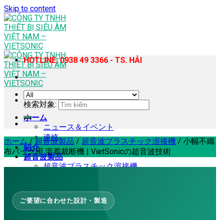
Skip to content
HOTLINE: 0938 49 3366 - TS. HẢI
検索対象:
ホーム
ニュース＆イベント
連絡
ホーム
/
超音波製品
/
超音波プラスチック溶接機
/
小幅不織
紹介
布バッグ用 溶着裁断機 | VietSonicの超音波技術
超音波製品
超音波プラスチック溶接機
ハンディ型超音波樹脂溶着機
超音波ミシン
超音波ホモジナイザー・抽出機
ご要望に合わせた設計・製造
超音波カッター
超音波スズはんだ付け機