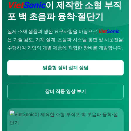
Viet
Sonic
이 제작한 소형 부직
초음파 세척기
금속 초음파 용착기
포 백 초음파 융착·절단기
부직포 가방 생산 라인
서비스
기업 교육
실제 소재 샘플과 생산 요구사항을 바탕으로
Viet
Sonic
상담 및 설계
은 기술 검토, 기계 설계, 초음파 시스템 통합 및 시운전을
기계 가공
수리 · 유지보수
수행하여 기업의 개별 제품에 적합한 장비를 개발합니다.
방수
초음파 진동 스크린
초음파 코팅 시스템
맞춤형 장비 설계 상담
애플리케이션 영상
초음파 용착기
다운로드
장비 작동 영상 보기