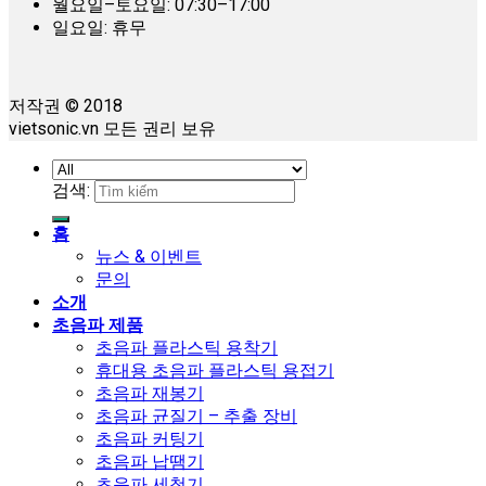
월요일–토요일: 07:30–17:00
일요일: 휴무
저작권 © 2018
vietsonic.vn 모든 권리 보유
검색:
홈
뉴스 & 이벤트
문의
소개
초음파 제품
초음파 플라스틱 용착기
휴대용 초음파 플라스틱 용접기
초음파 재봉기
초음파 균질기 – 추출 장비
초음파 커팅기
초음파 납땜기
초음파 세척기