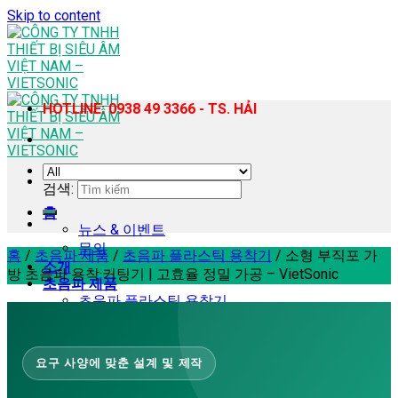
Skip to content
HOTLINE: 0938 49 3366 - TS. HẢI
검색:
홈
뉴스 & 이벤트
문의
홈
/
초음파 제품
/
초음파 플라스틱 용착기
/
소형 부직포 가
소개
방 초음파 용착·커팅기 | 고효율 정밀 가공 – VietSonic
초음파 제품
초음파 플라스틱 용착기
휴대용 초음파 플라스틱 용접기
초음파 재봉기
초음파 균질기 – 추출 장비
요구 사양에 맞춘 설계 및 제작
초음파 커팅기
초음파 납땜기