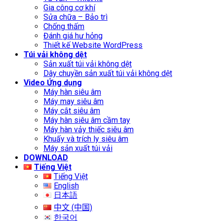
Gia công cơ khí
Sửa chữa – Bảo trì
Chống thấm
Đánh giá hư hỏng
Thiết kế Website WordPress
Túi vải không dệt
Sản xuất túi vải không dệt
Dây chuyền sản xuất túi vải không dệt
Video Ứng dụng
Máy hàn siêu âm
Máy may siêu âm
Máy cắt siêu âm
Máy hàn siêu âm cầm tay
Máy hàn vảy thiếc siêu âm
Khuấy và trích ly siêu âm
Máy sản xuất túi vải
DOWNLOAD
Tiếng Việt
Tiếng Việt
English
日本語
中文 (中国)
한국어