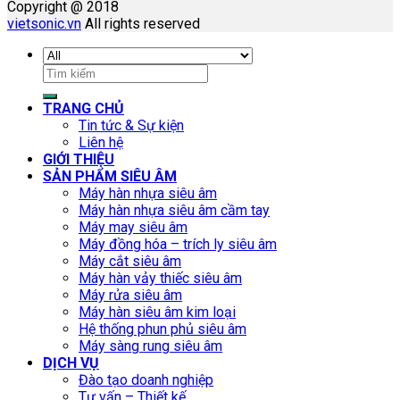
Copyright @ 2018
vietsonic.vn
All rights reserved
Tìm
kiếm:
TRANG CHỦ
Tin tức & Sự kiện
Liên hệ
GIỚI THIỆU
SẢN PHẨM SIÊU ÂM
Máy hàn nhựa siêu âm
Máy hàn nhựa siêu âm cầm tay
Máy may siêu âm
Máy đồng hóa – trích ly siêu âm
Máy cắt siêu âm
Máy hàn vảy thiếc siêu âm
Máy rửa siêu âm
Máy hàn siêu âm kim loại
Hệ thống phun phủ siêu âm
Máy sàng rung siêu âm
DỊCH VỤ
Đào tạo doanh nghiệp
Tư vấn – Thiết kế