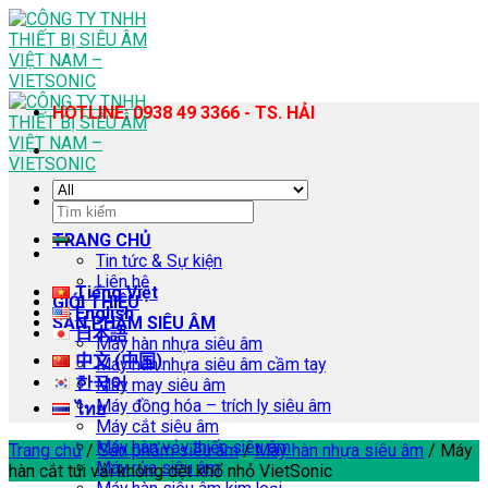
Skip
to
content
HOTLINE: 0938 49 3366 - TS. HẢI
Tìm
kiếm:
TRANG CHỦ
Tin tức & Sự kiện
Liên hệ
Tiếng Việt
GIỚI THIỆU
English
SẢN PHẨM SIÊU ÂM
日本語
Máy hàn nhựa siêu âm
中文 (中国)
Máy hàn nhựa siêu âm cầm tay
한국어
Máy may siêu âm
Máy đồng hóa – trích ly siêu âm
ไทย
Máy cắt siêu âm
Máy hàn vảy thiếc siêu âm
Trang chủ
/
Sản phẩm siêu âm
/
Máy hàn nhựa siêu âm
/
Máy
Máy rửa siêu âm
hàn cắt túi vải không dệt khổ nhỏ VietSonic