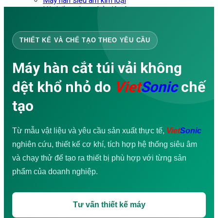
Máy hàn siêu âm kim loại
Hệ thống phun phủ siêu âm
Máy sàng rung siêu âm
DỊCH VỤ
Đào tạo doanh nghiệp
THIẾT KẾ VÀ CHẾ TẠO THEO YÊU CẦU
Tư vấn – Thiết kế
Gia công cơ khí
Máy hàn cắt túi vải không
Sửa chữa – Bảo trì
Chống thấm
dệt khổ nhỏ do
Viet
Sonic
chế
Đánh giá hư hỏng
Thiết kế Website WordPress
tạo
Túi vải không dệt
Sản xuất túi vải không dệt
Dây chuyền sản xuất túi vải không dệt
Video Ứng dụng
Từ mẫu vật liệu và yêu cầu sản xuất thực tế,
Viet
Sonic
Máy hàn siêu âm
nghiên cứu, thiết kế cơ khí, tích hợp hệ thống siêu âm
Máy may siêu âm
Máy cắt siêu âm
và chạy thử để tạo ra thiết bị phù hợp với từng sản
Máy hàn siêu âm cầm tay
phẩm của doanh nghiệp.
Máy hàn vảy thiếc siêu âm
Khuấy và trích ly siêu âm
Máy sản xuất túi vải
DOWNLOAD
Tư vấn thiết kế máy
Tiếng Việt