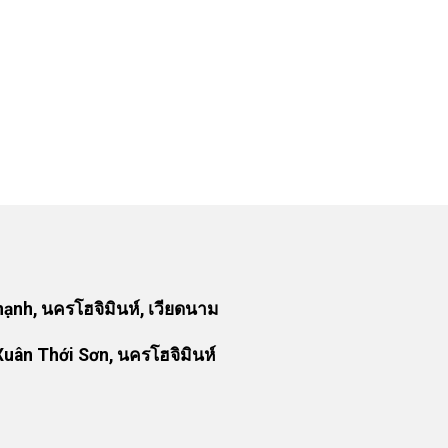
nh, นครโฮจิมินห์, เวียดนาม
uân Thới Sơn, นครโฮจิมินห์