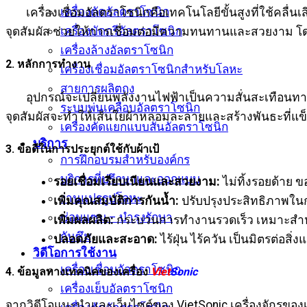
เครื่องตัดอัลตราโซนิก
เครื่องเชื่อมอัลตราโซนิกคือเทคโนโลยีขั้นสูงที่ใช้คล
เครื่องบัดกรีอัลตราโซนิก
จุดสัมผัส ช่วยให้การเชื่อมต่อมีความทนทานและสวยงาม โดย
เครื่องล้างอัลตราโซนิก
2. หลักการทำงาน
เครื่องเชื่อมอัลตราโซนิกสำหรับโลหะ
สายการผลิตถุง
อุปกรณ์จะเปลี่ยนพลังงานไฟฟ้าเป็นความสั่นสะเทือนทางกล
ระบบพ่นเคลือบอัลตราโซนิก
จุดสัมผัสจะทำให้เส้นใยผ้าหลอมละลายและสร้างพันธะที่แข็
เครื่องคัดแยกแบบสั่นอัลตราโซนิก
บริการ
3. ข้อดีในการประยุกต์ใช้กับผ้าเป้
การฝึกอบรมสำหรับองค์กร
บริการที่ปรึกษาและออกแบบ
รอยเชื่อมเรียบเนียนและสวยงาม:
ไม่ทิ้งรอยด้าย
งานแปรรูปโลหะ
เพิ่มคุณสมบัติการกันน้ำ:
ปรับปรุงประสิทธิภาพใ
ซ่อมแซม – บำรุงรักษา
เพิ่มผลผลิต:
กระบวนการทำงานรวดเร็ว เหมาะสำ
กันซึม
ปลอดภัยและสะอาด:
ไร้ฝุ่น ไร้ควัน เป็นมิตรต่อสิ
วิดีโอการใช้งาน
เครื่องเชื่อมอัลตราโซนิก
4. ข้อมูลทางเทคนิคของเครื่อง
Viet
Sonic
เครื่องเย็บอัลตราโซนิก
จากวิดีโอแนะนำและเว็บไซต์ของ VietSonic เครื่องจักรของเรา