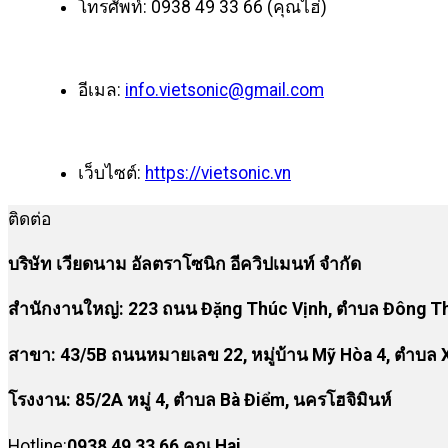
โทรศัพท์: 0938 49 33 66 (คุณไฮ่)
อีเมล:
info.vietsonic@gmail.com
เว็บไซต์:
https://vietsonic.vn
ติดต่อ
บริษัท เวียดนาม อัลตราโซนิก อีควิปเมนท์ จำกัด
สำนักงานใหญ่: 223 ถนน Đặng Thúc Vịnh, ตำบล Đông Thạ
สาขา:
43/5B ถนนหมายเลข 22, หมู่บ้าน Mỹ Hòa 4, ตำบล X
โรงงาน
:
85/2A หมู่ 4, ตำบล Bà Điểm, นครโฮจิมินห์
Hotline:
0938 49 33 66 คุณ Hai