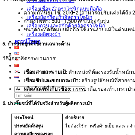
เครื่องตัดอัลตราโซนิก
เครื่องเชื่อมอัลตราโซนิกแบบมือถือ
ความถี่ที่นิยมใช้: 20 kHz (สามารถปรับแต่งได้ถึง
เครื่องบัดกรีตะกั่วอัลตราโซนิก
กำลังไฟฟ้า: 500–1,500 W ขึ้นอยู่กับรุ่น
เครื่องกวนและสกัดด้วยอัลตราโซนิก
ขนาดกะทัดรัดแบบมือถือ ใช้งานง่ายแม้ในตำแหน่งท
เครื่องผลิตถุงผ้า
ดาวน์โหลด
5. การประยุกต์ใช้งานเฉพาะด้าน
วิดีโอสาธิตกระบวนการ:
เชื่อมสายสะพายเป้:
ตำแหน่งที่ต้องรองรับน้ำหนั
เชื่อมซิปและขอบกระเป๋า:
สร้างรูปลักษณ์ที่สวยงา
ผลิตภัณฑ์ที่เกี่ยวข้อง:
กระเป๋าถือ, รองเท้า, กระเป๋
ค้นหา:
6. ประโยชน์ที่ได้รับจริงสำหรับผู้ผลิตกระเป๋า
ประโยชน์
คำอธิบาย
ประหยัดต้นทุน
ไม่ต้องใช้กาวหรือด้ายเย็บ และลดจ
ความเสถียรของรอย