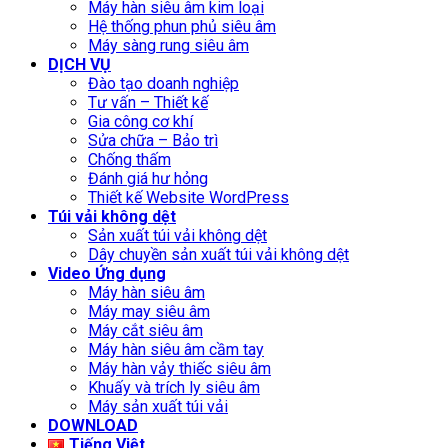
Máy hàn siêu âm kim loại
Hệ thống phun phủ siêu âm
Máy sàng rung siêu âm
DỊCH VỤ
Đào tạo doanh nghiệp
Tư vấn – Thiết kế
Gia công cơ khí
Sửa chữa – Bảo trì
Chống thấm
Đánh giá hư hỏng
Thiết kế Website WordPress
Túi vải không dệt
Sản xuất túi vải không dệt
Dây chuyền sản xuất túi vải không dệt
Video Ứng dụng
Máy hàn siêu âm
Máy may siêu âm
Máy cắt siêu âm
Máy hàn siêu âm cầm tay
Máy hàn vảy thiếc siêu âm
Khuấy và trích ly siêu âm
Máy sản xuất túi vải
DOWNLOAD
Tiếng Việt