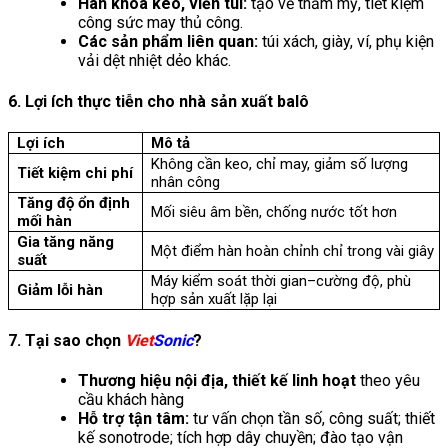
Hàn khóa kéo, viền túi:
tạo vẻ thẩm mỹ, tiết kiệm
công sức may thủ công.
Các sản phẩm liên quan:
túi xách, giày, ví, phụ kiện
vải dệt nhiệt dẻo khác.
6. Lợi ích thực tiễn cho nhà sản xuất balô
Lợi ích
Mô tả
Không cần keo, chỉ may, giảm số lượng
Tiết kiệm chi phí
nhân công
Tăng độ ổn định
Mối siêu âm bền, chống nước tốt hơn
mối hàn
Gia tăng năng
Một điểm hàn hoàn chỉnh chỉ trong vài giây
suất
Máy kiểm soát thời gian–cường độ, phù
Giảm lỗi hàn
hợp sản xuất lặp lại
7. Tại sao chọn
Viet
Sonic
?
Thương hiệu nội địa, thiết kế linh hoạt
theo yêu
cầu khách hàng
Hỗ trợ tận tâm:
tư vấn chọn tần số, công suất; thiết
kế sonotrode; tích hợp dây chuyền; đào tạo vận