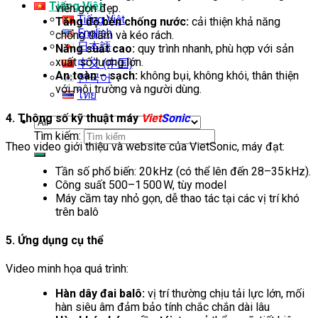
Tiếng Việt
viền gọn đẹp.
Tiếng Việt
Tăng độ bền chống nước:
cải thiện khả năng
English
chống thấm và kéo rách.
日本語
Năng suất cao:
quy trình nhanh, phù hợp với sản
xuất số lượng lớn.
中文 (中国)
An toàn – sạch:
không bụi, không khói, thân thiện
한국어
với môi trường và người dùng.
ไทย
4. Thông số kỹ thuật máy
Viet
Sonic
Tìm kiếm:
Theo video giới thiệu và website của VietSonic, máy đạt:
Tần số phổ biến: 20 kHz (có thể lên đến 28–35 kHz).
Công suất 500–1 500 W, tùy model
Máy cầm tay nhỏ gọn, dễ thao tác tại các vị trí khó
trên balô
5. Ứng dụng cụ thể
Video minh họa quá trình:
Hàn dây đai balô:
vị trí thường chịu tải lực lớn, mối
hàn siêu âm đảm bảo tính chắc chắn dài lâu