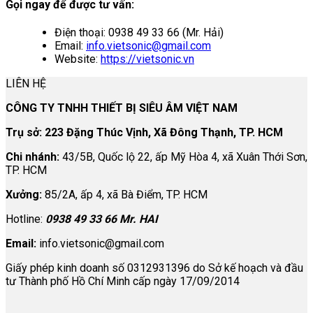
Gọi ngay để được tư vấn:
Điện thoại: 0938 49 33 66 (Mr. Hải)
Email:
info.vietsonic@gmail.com
Website:
https://vietsonic.vn
LIÊN HỆ
CÔNG TY TNHH THIẾT BỊ SIÊU ÂM VIỆT NAM
Trụ sở: 223 Đặng Thúc Vịnh, Xã Đông Thạnh, TP. HCM
Chi nhánh:
43/5B, Quốc lộ 22, ấp Mỹ Hòa 4, xã Xuân Thới Sơn,
TP. HCM
Xưởng:
85/2A, ấp 4, xã Bà Điểm, TP. HCM
Hotline:
0938 49 33 66 Mr. HAI
Email:
info.vietsonic@gmail.com
Giấy phép kinh doanh số 0312931396 do Sở kế hoạch và đầu
tư Thành phố Hồ Chí Minh cấp ngày 17/09/2014