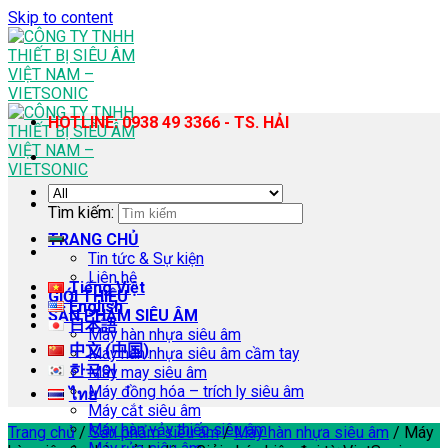
Skip to content
HOTLINE: 0938 49 3366 - TS. HẢI
Tìm kiếm:
TRANG CHỦ
Tin tức & Sự kiện
Liên hệ
Tiếng Việt
GIỚI THIỆU
English
SẢN PHẨM SIÊU ÂM
日本語
Máy hàn nhựa siêu âm
中文 (中国)
Máy hàn nhựa siêu âm cầm tay
한국어
Máy may siêu âm
Máy đồng hóa – trích ly siêu âm
ไทย
Máy cắt siêu âm
Máy hàn vảy thiếc siêu âm
Trang chủ
/
Sản phẩm siêu âm
/
Máy hàn nhựa siêu âm
/
Máy