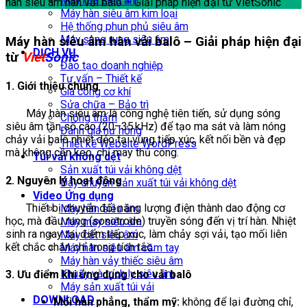
Máy rửa siêu âm
hàn siêu âm hàn vải balô – Giải pháp hiện đại từ VietSonic
Máy hàn siêu âm kim loại
Hệ thống phun phủ siêu âm
Máy sàng rung siêu âm
Máy hàn siêu âm hàn vải balô – Giải pháp hiện đại
DỊCH VỤ
từ
Viet
Sonic
Đào tạo doanh nghiệp
Tư vấn – Thiết kế
1. Giới thiệu chung
Gia công cơ khí
Sửa chữa – Bảo trì
Máy hàn siêu âm là công nghệ tiên tiến, sử dụng sóng
Chống thấm
siêu âm tần số cao (20–35 kHz) để tạo ma sát và làm nóng
Đánh giá hư hỏng
chảy vải balô nhiệt dẻo tại vùng tiếp xúc, kết nối bền và đẹp
Thiết kế Website WordPress
mà không cần keo, chỉ may thủ công.
Túi vải không dệt
Sản xuất túi vải không dệt
2. Nguyên lý hoạt động
Dây chuyền sản xuất túi vải không dệt
Video Ứng dụng
Thiết bị chuyển đổi năng lượng điện thành dao động cơ
Máy hàn siêu âm
học, mà đầu rung (sonotrode) truyền sóng đến vị trí hàn. Nhiệt
Máy may siêu âm
sinh ra ngay tại điểm tiếp xúc, làm chảy sợi vải, tạo mối liên
Máy cắt siêu âm
kết chắc chắn chỉ trong tích tắc.
Máy hàn siêu âm cầm tay
Máy hàn vảy thiếc siêu âm
Khuấy và trích ly siêu âm
3. Ưu điểm khi ứng dụng cho vải balô
Máy sản xuất túi vải
DOWNLOAD
Mối hàn phẳng, thẩm mỹ:
không để lại đường chỉ,