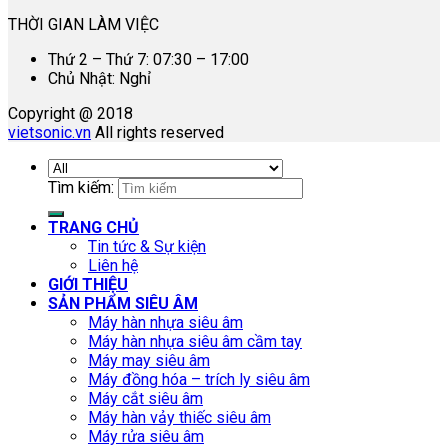
THỜI GIAN LÀM VIỆC
Thứ 2 – Thứ 7: 07:30 – 17:00
Chủ Nhật: Nghỉ
Copyright @ 2018
vietsonic.vn
All rights reserved
Tìm kiếm:
TRANG CHỦ
Tin tức & Sự kiện
Liên hệ
GIỚI THIỆU
SẢN PHẨM SIÊU ÂM
Máy hàn nhựa siêu âm
Máy hàn nhựa siêu âm cầm tay
Máy may siêu âm
Máy đồng hóa – trích ly siêu âm
Máy cắt siêu âm
Máy hàn vảy thiếc siêu âm
Máy rửa siêu âm