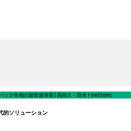
ック生地の超音波溶着 | 高耐久・防水 | VietSonic
代的ソリューション