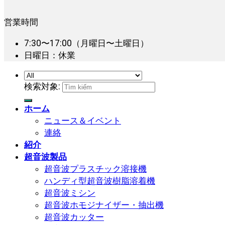
営業時間
7:30〜17:00（月曜日〜土曜日）
日曜日：休業
検索対象:
ホーム
ニュース＆イベント
連絡
紹介
超音波製品
超音波プラスチック溶接機
ハンディ型超音波樹脂溶着機
超音波ミシン
超音波ホモジナイザー・抽出機
超音波カッター