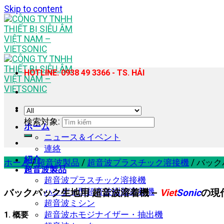
Skip to content
HOTLINE: 0938 49 3366 - TS. HẢI
検索対象:
ホーム
ニュース＆イベント
連絡
紹介
ホーム
/
超音波製品
/
超音波プラスチック溶接機
/
バックパ
超音波製品
超音波プラスチック溶接機
ハンディ型超音波樹脂溶着機
バックパック生地用 超音波溶着機 –
Viet
Sonic
の現
超音波ミシン
超音波ホモジナイザー・抽出機
1. 概要