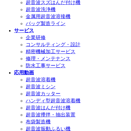
超音波スズはんだ付け機
超音波洗浄機
金属用超音波溶接機
バッグ製造ライン
サービス
企業研修
コンサルティング・設計
精密機械加工サービス
修理・メンテナンス
防水工事サービス
応用動画
超音波溶着機
超音波ミシン
超音波カッター
ハンディ型超音波溶着機
超音波はんだ付け機
超音波攪拌・抽出装置
布袋製造機
超音波振動ふるい機