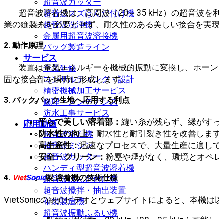
超音波カッター
超音波溶着機は、高周波（20～35 kHz）の超音
超音波スズはんだ付け機
超音波洗浄機
業の縫製糸を必要とせず、耐久性のある美しい接合を実
金属用超音波溶接機
2. 動作原理
バッグ製造ライン
サービス
装置は電気エネルギーを機械的振動に変換し、ホーン
企業研修
固な接合部を瞬時に形成します。
コンサルティング・設計
精密機械加工サービス
3. バックパック生地へ応用する利点
修理・メンテナンス
防水工事サービス
平らで美しい溶着部：
縫い糸が残らず、縁がす
応用動画
防水性の向上：
耐水性と耐引裂き性を改善しま
超音波溶着機
超音波ミシン
高生産性：
迅速なプロセスで、大量生産に適し
超音波カッター
安全 – クリーン：
粉塵や煙がなく、環境とオペ
ハンディ型超音波溶着機
4.
Viet
Sonic
製 溶着機の技術仕様
超音波はんだ付け機
超音波攪拌・抽出装置
VietSonicの紹介ビデオとウェブサイトによると、本機
布袋製造機
超音波振動ふるい機