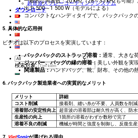
一般的な周波数：20 kHz（28～35 kHzも可能）
超音波スプレーコーティングシステム
出力 500～1 500 W（モデルによる）
ダウンロード
コンパクトなハンディタイプで、バックパック
5. 具体的な応用例
ビデオは以下のプロセスを実演しています：
バックパックのストラップ溶着：
通常、大きな
ジッパー、バッグの縁の溶着：
美しい外観を実
検索対象:
関連製品：
ハンドバッグ、靴、財布、その他の
6. バックパック製造業者への実質的なメリット
メリット
詳細
コスト削減
接着剤、縫い糸が不要、人員数を削減
溶着部の安定性向上
超音波の溶着部は耐久性が高く、防水
生産性の向上
1箇所の溶着がわずか数秒で完了
溶着不良の削減
機械が時間と強度を制御し、反復生産
7.
Viet
Sonic
が選ばれる理由