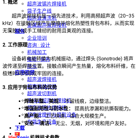
1. 概述
超声波锡片焊接机
袋子生产线
超声波焊接机是一项先进技术，利用高频超声波（20–35
超声波清洗机
kHz）在接触区域产生摩擦并熔化热塑性背包布料，从而实现
金属超声波焊接机
无需胶水或手工缝纫的耐用且美观的连接。
服务
企业培训
2. 工作原理
咨询 · 设计
机械加工
设备将电能转换为机械振动，通过焊头 (Sonotrode) 将声
维修 · 保养
波传递至焊接位置。接触点瞬间产生热量，熔化布料纤维，在
防水
应用视频
极短时间内形成牢固的连接。
超声波焊接机
超声波缝纫机
3. 应用于背包布料的优势
超声波切割机
手持式超声波焊接机
焊缝平整、美观：
不留线痕，边缘整洁。
超声波锡片焊接机
增强耐用性与防水性：
提高抗渗漏和抗撕裂能力。
超声波搅拌与提取设备
高产能：
工艺快速，适合大规模生产。
布袋生产设备
安全 – 清洁：
无尘、无烟，对环境和用户友好。
下载
4.
Viet
Sonic
机器技术参数