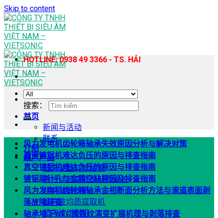
Skip to content
HOTLINE: 0938 49 3366 - TS. HẢI
搜索：
首页
新闻与活动
联系
风力发电机齿轮箱轴承失效原因分析与解决对策
介绍
真空镀铝机难达负压的原因与排查指南
超声产品
真空镀铝机难达负压的原因与排查指南
超声波塑料焊接机
镀铝膜针孔与金属空缺原因及排查指南
手持式超声波塑料焊接机
风力发电机齿轮箱轴承金相断面分析方法与滚道表面剥
超声波缝纫机
超声波均质提取机
落故障排查
超声波切割机
轴承地下WEC微裂纹演变扩展机理与剥落排查