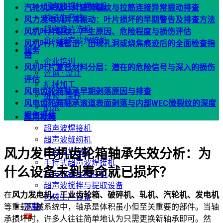
超声波锡片焊接机
汽轮机末级叶片疲劳裂纹与拉筋连接异常振动排查
袋子生产线
风力发电机异常振动：叶片损坏的早期警告及排查方法
超声波清洗机
风机叶片裂纹：产生原因、危险程度与损伤评估
金属超声波焊接机
风机叶片遭雷击：出现孔洞或烧焦痕迹后的全面检查指
服务
南
企业培训
风机叶片复合材料分层：潜在的危险信号与深入的损伤
咨询 · 设计
评估
机械加工
风电齿轮箱轴承早期剥落原因与排查
维修 · 保养
风电齿轮箱轴承滚道表面剥落与内部WEC微裂纹的深度
防水
损伤评估
应用视频
超声波焊接机
超声波缝纫机
风力发电机齿轮箱轴承失效分析：为
超声波切割机
手持式超声波焊接机
什么设备未到寿命就已损坏？
超声波锡片焊接机
超声波搅拌与提取设备
在
风力发电机、工业齿轮箱、破碎机、轧机、汽轮机、发电机
布袋生产设备
等重载机械系统中，轴承是体积虽小但至关重要的部件。当轴
下载
承损坏时，许多人往往简单地认为只需更换新轴承即可。然