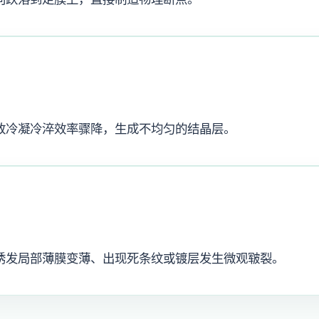
致冷凝冷淬效率骤降，生成不均匀的结晶层。
诱发局部薄膜变薄、出现死条纹或镀层发生微观皲裂。