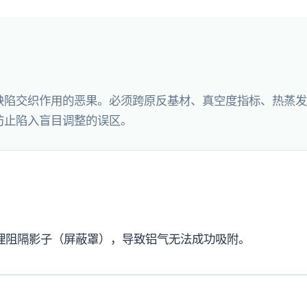
缺陷交织作用的恶果。必须跨原反基材、真空度指标、热蒸发
防止陷入盲目调整的误区。
理阻隔影子（屏蔽罩），导致铝气无法成功吸附。