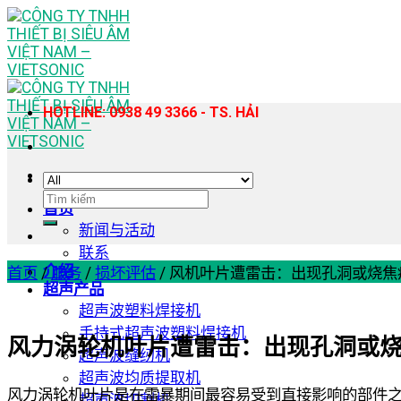
Skip
to
content
HOTLINE: 0938 49 3366 - TS. HẢI
搜
首页
索：
新闻与活动
联系
介绍
首页
/
服务
/
损坏评估
/
风机叶片遭雷击：出现孔洞或烧焦
超声产品
超声波塑料焊接机
手持式超声波塑料焊接机
风力涡轮机叶片遭雷击：出现孔洞或
超声波缝纫机
超声波均质提取机
风力涡轮机叶片是在雷暴期间最容易受到直接影响的部件
超声波切割机