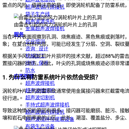
雷点的风险。值得注意的是，即使涡轮机配备了防雷系统
超声波锡片焊接机
袋子生产线
超声波清洗机
由雷击引起的风力涡轮机叶片上的孔洞
金属超声波焊接机
服务
当在叶片表面观察到孔洞、烧焦痕迹、黑色焦痕或剥落时
企业培训
象；在复合材料内部，可能已经发生了分层、空洞、裂纹
咨询 · 设计
机械加工
根据关于风力涡轮机叶片损坏的技术文献，超过88%的雷
维修 · 保养
置接闪器的地方。因此，叶尖的孔洞或烧焦痕迹必须非常
防水
应用视频
1. 为什么有防雷系统叶片依然会受损？
超声波焊接机
超声波缝纫机
涡轮机叶片上的防雷系统通常使用金属接闪器来拦截雷电
超声波切割机
径行进。
手持式超声波焊接机
导致这种情况的原因有很多。接闪器可能磨损、脏污、接
超声波锡片焊接机
壤和岩石电阻率高的山区。此外，潮湿、覆盖盐分、多尘
超声波搅拌与提取设备
布袋生产设备