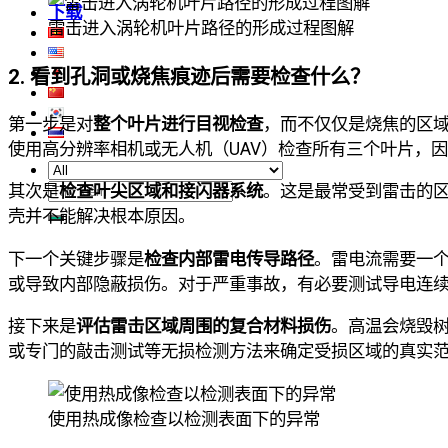
下载
雷击进入涡轮机叶片路径的形成过程图解
2. 看到孔洞或烧焦痕迹后需要检查什么？
第一步是对
整个叶片进行目视检查
，而不仅仅是烧焦的区
使用高分辨率相机或无人机（UAV）检查所有三个叶片，
其次是
检查叶尖区域和接闪器系统
。这是最常受到雷击的
搜
壳并不能解决根本原因。
索：
下一个关键步骤是
检查内部雷电传导路径
。雷电流需要一
或导致内部隐蔽损伤。对于严重事故，有必要测试导电连
接下来是
评估雷击区域周围的复合材料损伤
。高温会烧毁
或专门的敲击测试等无损检测方法来确定受损区域的真实
使用热成像检查以检测表面下的异常