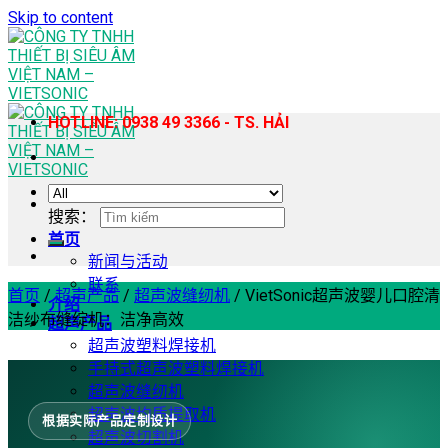
Skip to content
HOTLINE: 0938 49 3366 - TS. HẢI
搜索：
首页
新闻与活动
联系
首页
/
超声产品
/
超声波缝纫机
/
VietSonic超声波婴儿口腔清
介绍
洁纱布缝绽机：洁净高效
超声产品
超声波塑料焊接机
手持式超声波塑料焊接机
超声波缝纫机
超声波均质提取机
根据实际产品定制设计
超声波切割机