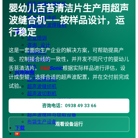
超声波锡片焊接机
婴幼儿舌苔清洁片生产用超声
袋子生产线
波缝合机——按样品设计，运
超声波清洗机
金属超声波焊接机
行稳定
服务
企业培训
咨询 · 设计
这是一套面向生产企业的解决方案，可帮助提高产
机械加工
能、控制接合线的一致性，并开发不同尺寸的婴幼儿
维修 · 保养
防水
舌苔清洁片。
Viet
Sonic
根据实际样品进行评估，设
应用视频
计成型辊，选择合适的超声波配置，并在交付前完成
超声波焊接机
试验。
超声波缝纫机
超声波切割机
手持式超声波焊接机
咨询电话：0938 49 33 66
超声波锡片焊接机
超声波搅拌与提取设备
布袋生产设备
观看设备运行
下载