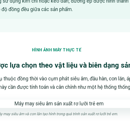
 dụng kim chỉ hoặc keo dán; đường ép được hình thành liên 
 độ đồng đều giữa các sản phẩm.
HÌNH ẢNH MÁY THỰC TẾ
ợc lựa chọn theo vật liệu và biên dạng s
thuộc đồng thời vào cụm phát siêu âm, đầu hàn, con lăn, áp 
này cần được tính toán và cân chỉnh như một hệ thống thống
y may siêu âm và con lăn tạo hình trong quá trình sản xuất rơ lưỡi trẻ em.