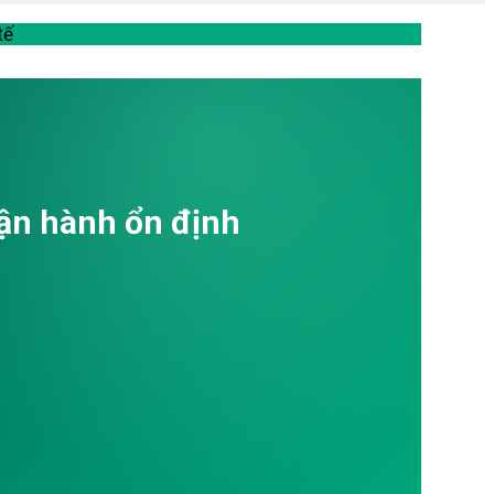
tế
vận hành ổn định