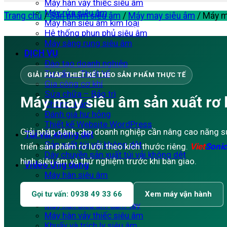
Máy hàn vảy thiếc siêu âm
Máy rửa siêu âm
Trang chủ
/
Sản phẩm siêu âm
/
Máy may siêu âm
/
Máy ma
Máy hàn siêu âm kim loại
Hệ thống phun phủ siêu âm
Máy sàng rung siêu âm
DỊCH VỤ
Đào tạo doanh nghiệp
Tư vấn – Thiết kế
GIẢI PHÁP THIẾT KẾ THEO SẢN PHẨM THỰC TẾ
Gia công cơ khí
Sửa chữa – Bảo trì
Máy may siêu âm sản xuất rơ l
Chống thấm
Đánh giá hư hỏng
Thiết kế Website WordPress
Giải pháp dành cho doanh nghiệp cần nâng cao năng s
Túi vải không dệt
Sản xuất túi vải không dệt
triển sản phẩm rơ lưỡi theo kích thước riêng.
Viet
Sonic
Dây chuyền sản xuất túi vải không dệt
hình siêu âm và thử nghiệm trước khi bàn giao.
Video Ứng dụng
Máy hàn siêu âm
Máy may siêu âm
Gọi tư vấn: 0938 49 33 66
Xem máy vận hành
Máy cắt siêu âm
Máy hàn siêu âm cầm tay
Máy hàn vảy thiếc siêu âm
Khuấy và trích ly siêu âm