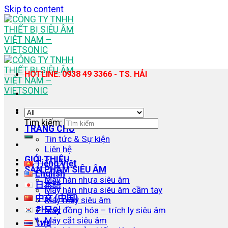
Skip to content
HOTLINE: 0938 49 3366 - TS. HẢI
Tìm kiếm:
TRANG CHỦ
Tin tức & Sự kiện
Liên hệ
GIỚI THIỆU
Tiếng Việt
SẢN PHẨM SIÊU ÂM
English
Máy hàn nhựa siêu âm
日本語
Máy hàn nhựa siêu âm cầm tay
中文 (中国)
Máy may siêu âm
한국어
Máy đồng hóa – trích ly siêu âm
Máy cắt siêu âm
ไทย