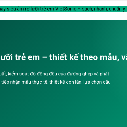
y siêu âm rơ lưỡi trẻ em VietSonic – sạch, nhanh, chuẩn y 
ưỡi trẻ em – thiết kế theo mẫu, 
uất, kiểm soát độ đồng đều của đường ghép và phát
tiếp nhận mẫu thực tế, thiết kế con lăn, lựa chọn cấu