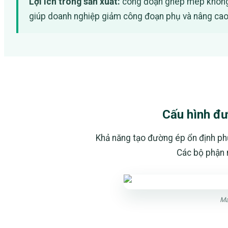
Lợi ích trong sản xuất:
công đoạn ghép mép không sử
giúp doanh nghiệp giảm công đoạn phụ và nâng cao
Cấu hình đư
Khả năng tạo đường ép ổn định phụ 
Các bộ phận 
Má