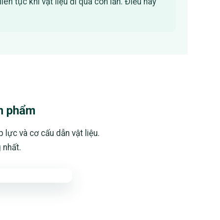
tục khi vật liệu đi qua con lăn. Điều này
ản phẩm
lực và cơ cấu dẫn vật liệu.
 nhất.