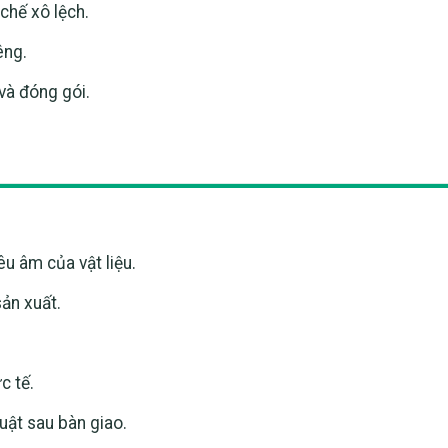
chế xô lệch.
êng.
và đóng gói.
u âm của vật liệu.
sản xuất.
c tế.
uật sau bàn giao.