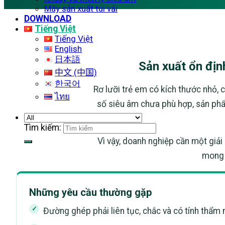
Máy sản xuất túi vải
DOWNLOAD
Tiếng Việt
Tiếng Việt
English
日本語
Sản xuất ổn địn
中文 (中国)
한국어
Rơ lưỡi trẻ em có kích thước nhỏ, c
ไทย
số siêu âm chưa phù hợp, sản phẩ
Tìm kiếm:
Vì vậy, doanh nghiệp cần một giải
mong 
Những yêu cầu thường gặp
Đường ghép phải liên tục, chắc và có tính thẩm 