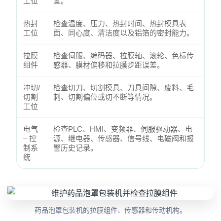
工位
置。
热封
检查温度、压力、热封时间、热封模具表
工位
面、同心度、清洁度以及铝箔的密封能力。
拉膜
检查伺服、编码器、拉膜轴、滚轮、色标传
组件
感器、膜材偏移和拉膜步距误差。
冲切/
检查切刀、切割模具、刀具间隙、废料、毛
切割
刺、切割偏位或切不断等情况。
工位
电气
检查PLC、HMI、变频器、伺服驱动器、电
– 控
源、继电器、传感器、信号线、电磁阀和报
制系
警历史记录。
统
药品泡罩包装机的拉膜组件、传感器和传动机构。