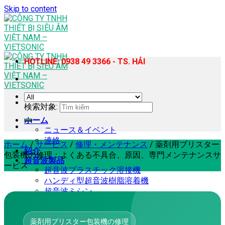
Skip to content
HOTLINE: 0938 49 3366 - TS. HẢI
検索対象:
ホーム
ニュース＆イベント
連絡
ホーム
/
サービス
/
修理・メンテナンス
/
薬剤用ブリスター
紹介
包装機の修理：よくある不具合、原因、専門メンテナンスサ
超音波製品
ービス
超音波プラスチック溶接機
ハンディ型超音波樹脂溶着機
超音波ミシン
超音波ホモジナイザー・抽出機
超音波カッター
薬剤用ブリスター包装機の修理
超音波スズはんだ付け機