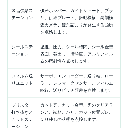
製品供給ス
供給ホッパー、ガイドシュート、ブラ
テーション
シ、供給プレート、振動機構、錠剤検
査カメラ、錠剤詰まりが発生する箇所
を点検します。
シールステ
温度、圧力、シール時間、シール金型
ーション
表面、芯出し、清浄度、アルミフィル
ムの密封性を点検します。
フィルム送
サーボ、エンコーダー、送り軸、ロー
りユニット
ラー、レジマークセンサー、フィルム
蛇行、送りピッチ誤差を点検します。
ブリスター
カット刃、カット金型、刃のクリアラ
打ち抜き／
ンス、端材、バリ、カット位置ズレ、
カットステ
切り残しの状態を点検します。
ーション