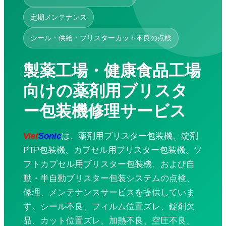
超音波洗浄機
定期メンテナンス
金属用超音波溶接機
バッグ製造ライン
シール・供給・ブリスターカット不良の点検
サービス
企業研修
コンサルティング・設計
製薬工場・健康食品工場
精密機械加工サービス
修理・メンテナンス
向けの薬剤用ブリスタ
防水工事サービス
応用動画
ー包装機修理サービス
超音波溶着機
超音波ミシン
超音波カッター
Viet
Sonic
は、薬剤用ブリスター包装機、錠剤
ハンディ型超音波溶着機
PTP包装機、カプセル用ブリスター包装機、ソ
超音波はんだ付け機
フトカプセル用ブリスター包装機、および自
超音波攪拌・抽出装置
布袋製造機
動・半自動ブリスター包装システムの点検、
超音波振動ふるい機
修理、メンテナンスサービスを提供していま
超音波スプレーコーティングシステム
す。シール不良、フィルム位置ズレ、錠剤欠
ダウンロード
品、カット位置ズレ、加熱不良、空圧不良、