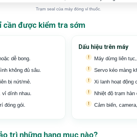
Trạm seal của máy đóng vỉ thuốc.
ỉ cần được kiểm tra sớm
Dấu hiệu trên máy
hoặc dễ bong.
Máy dừng liên tục, 
hình không đủ sâu.
Servo kéo màng kh
viên bị nứt/mẻ.
Xi lanh hoạt động c
 vỉ dính nhau.
Nhiệt độ trạm hàn
rí đóng gói.
Cảm biến, camera,
ảo trì những hạng mục nào?