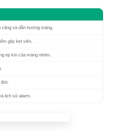
độ căng và dẫn hướng màng.
ểm gây kẹt viên.
năng ép kín của màng nhôm.
o.
 đứt.
và lịch sử alarm.