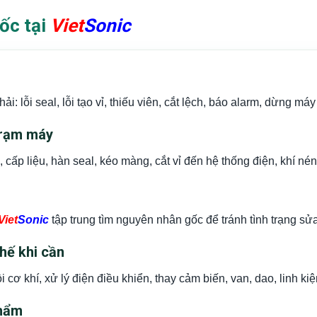
ốc tại
Viet
Sonic
 lỗi seal, lỗi tạo vỉ, thiếu viên, cắt lệch, báo alarm, dừng máy
 trạm máy
h, cấp liệu, hàn seal, kéo màng, cắt vỉ đến hệ thống điện, khí nén
Viet
Sonic
tập trung tìm nguyên nhân gốc để tránh tình trạng sửa
hế khi cần
 cơ khí, xử lý điện điều khiển, thay cảm biến, van, dao, linh kiệ
phẩm