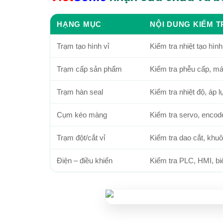
HẠNG MỤC
NỘI DUNG KIỂM 
Trạm tạo hình vỉ
Kiểm tra nhiệt tạo hì
Trạm cấp sản phẩm
Kiểm tra phễu cấp, má
Trạm hàn seal
Kiểm tra nhiệt độ, áp
Cụm kéo màng
Kiểm tra servo, encod
Trạm đột/cắt vỉ
Kiểm tra dao cắt, khuôn
Điện – điều khiển
Kiểm tra PLC, HMI, biến