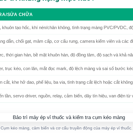
TRA/SỬA CHỮA
nh, khuôn tạo hốc, khí nén/chân không, tình trạng màng PVC/PVDC, 
ng dẫn, chổi gạt, mâm cấp, cơ cấu rung, camera kiểm viên và các đi
 lực, thời gian hàn, bề mặt khuôn hàn, độ đồng tâm, độ sạch và khả 
er, trục kéo, con lăn, mắt đọc mark, độ lệch màng và sai số bước ké
 cắt, khe hở dao, phế liệu, ba via, tình trạng cắt lệch hoặc cắt không
 tần, servo driver, nguồn, relay, cảm biến, dây tín hiệu, van điện từ 
Cụm kéo màng, cảm biến và cơ cấu truyền động của máy ép vỉ thuốc.