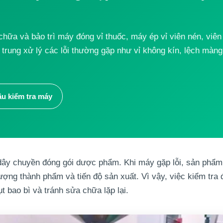
chữa và bảo trì máy đóng vỉ thuốc, máy ép vỉ viên nén, viê
trung xử lý các lỗi thường gặp như vỉ không kín, lệch màng, th
ầu kiểm tra máy
 dây chuyền đóng gói dược phẩm. Khi máy gặp lỗi, sản phẩm có
lượng thành phẩm và tiến độ sản xuất. Vì vậy, việc kiểm tr
 bao bì và tránh sửa chữa lặp lại.