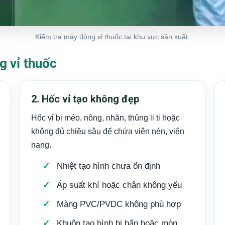
Kiểm tra máy đóng vỉ thuốc tại khu vực sản xuất.
g vỉ thuốc
2. Hốc vỉ tạo không đẹp
Hốc vỉ bị méo, nông, nhăn, thủng li ti hoặc
không đủ chiều sâu để chứa viên nén, viên
nang.
Nhiệt tạo hình chưa ổn định
Áp suất khí hoặc chân không yếu
Màng PVC/PVDC không phù hợp
Khuôn tạo hình bị bẩn hoặc mòn