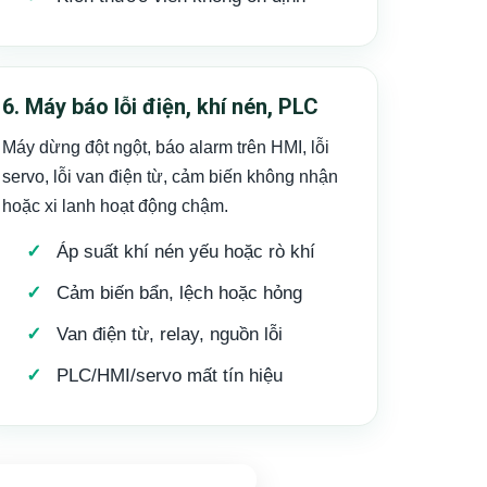
6. Máy báo lỗi điện, khí nén, PLC
Máy dừng đột ngột, báo alarm trên HMI, lỗi
servo, lỗi van điện từ, cảm biến không nhận
hoặc xi lanh hoạt động chậm.
Áp suất khí nén yếu hoặc rò khí
Cảm biến bẩn, lệch hoặc hỏng
Van điện từ, relay, nguồn lỗi
PLC/HMI/servo mất tín hiệu