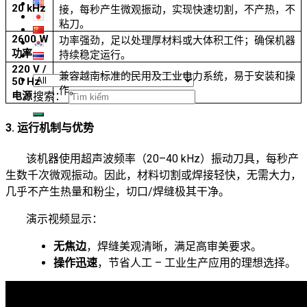
20 kHz
接，每秒产生微观振动，实现快速切割，不产热，不
粘刀。
2600 W
功率强劲，足以处理厚材料或大体积工件；确保机器
功率
持续稳定运行。
220 V /
兼容越南标准的民用及工业电力系统，易于安装和操
50 Hz
作。
搜索：
电源
3. 运行机制与优势
该机器使用超声波频率（20–40 kHz）振动刀具，每秒产
生数千次微观振动。因此，材料切割或焊接轻快，无需大力，
几乎不产生热量和粉尘，切口/焊缝极其干净。
演示视频显示：
无焦边
，焊缝美观清晰，满足高审美要求。
操作迅速
，节省人工 – 工业生产应用的理想选择。