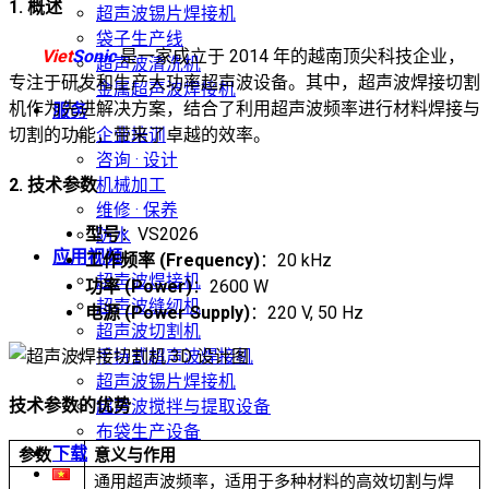
1. 概述
超声波锡片焊接机
袋子生产线
Viet
Sonic
是一家成立于 2014 年的越南顶尖科技企业，
超声波清洗机
专注于研发和生产大功率超声波设备。其中，超声波焊接切割
金属超声波焊接机
机作为先进解决方案，结合了利用超声波频率进行材料焊接与
服务
企业培训
切割的功能，带来了卓越的效率。
咨询 · 设计
2. 技术参数
机械加工
维修 · 保养
型号
：VS2026
防水
应用视频
工作频率 (Frequency)
：20 kHz
超声波焊接机
功率 (Power)
：2600 W
超声波缝纫机
电源 (Power Supply)
：220 V, 50 Hz
超声波切割机
手持式超声波焊接机
超声波锡片焊接机
技术参数的优势
超声波搅拌与提取设备
布袋生产设备
下载
参数
意义与作用
通用超声波频率，适用于多种材料的高效切割与焊