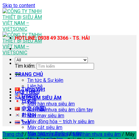
Skip to content
HOTLINE: 0938 49 3366 - TS. HẢI
Tìm kiếm:
TRANG CHỦ
Tin tức & Sự kiện
Liên hệ
Tiếng Việt
GIỚI THIỆU
English
SẢN PHẨM SIÊU ÂM
日本語
Máy hàn nhựa siêu âm
中文 (中国)
Máy hàn nhựa siêu âm cầm tay
한국어
Máy may siêu âm
Máy đồng hóa – trích ly siêu âm
ไทย
Máy cắt siêu âm
Máy hàn vảy thiếc siêu âm
Trang chủ
/
Sản phẩm siêu âm
/
Máy hàn nhựa siêu âm
/
Máy