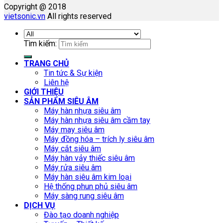
Copyright @ 2018
vietsonic.vn
All rights reserved
Tìm kiếm:
TRANG CHỦ
Tin tức & Sự kiện
Liên hệ
GIỚI THIỆU
SẢN PHẨM SIÊU ÂM
Máy hàn nhựa siêu âm
Máy hàn nhựa siêu âm cầm tay
Máy may siêu âm
Máy đồng hóa – trích ly siêu âm
Máy cắt siêu âm
Máy hàn vảy thiếc siêu âm
Máy rửa siêu âm
Máy hàn siêu âm kim loại
Hệ thống phun phủ siêu âm
Máy sàng rung siêu âm
DỊCH VỤ
Đào tạo doanh nghiệp