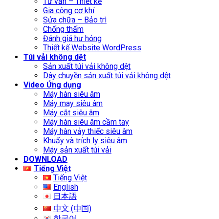
Tư vấn – Thiết kế
Gia công cơ khí
Sửa chữa – Bảo trì
Chống thấm
Đánh giá hư hỏng
Thiết kế Website WordPress
Túi vải không dệt
Sản xuất túi vải không dệt
Dây chuyền sản xuất túi vải không dệt
Video Ứng dụng
Máy hàn siêu âm
Máy may siêu âm
Máy cắt siêu âm
Máy hàn siêu âm cầm tay
Máy hàn vảy thiếc siêu âm
Khuấy và trích ly siêu âm
Máy sản xuất túi vải
DOWNLOAD
Tiếng Việt
Tiếng Việt
English
日本語
中文 (中国)
한국어