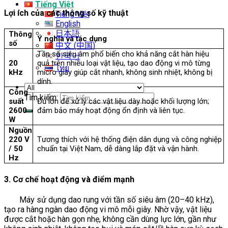
Tiếng Việt
Lợi ích của các thông số kỹ thuật
Tiếng Việt
English
日本語
Thông
Ý nghĩa và tác dụng
số
中文 (中国)
Tần số siêu âm phổ biến cho khả năng cắt hàn hiệu
한국어
20
quả trên nhiều loại vật liệu, tạo dao động vi mô từng
ไทย
kHz
micro giây giúp cắt nhanh, không sinh nhiệt, không bị
dính.
Công
Tìm kiếm:
suất
Đủ lớn để xử lý các vật liệu dày hoặc khối lượng lớn;
2600
đảm bảo máy hoạt động ổn định và liên tục.
W
Nguồn
220 V
Tương thích với hệ thống điện dân dụng và công nghiệp
/ 50
chuẩn tại Việt Nam, dễ dàng lắp đặt và vận hành.
Hz
3. Cơ chế hoạt động và điểm mạnh
Máy sử dụng dao rung với tần số siêu âm (20–40 kHz),
tạo ra hàng ngàn dao động vi mô mỗi giây. Nhờ vậy, vật liệu
được cắt hoặc hàn gọn nhẹ, không cần dùng lực lớn, gần như