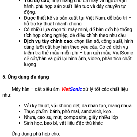
Tốc độ cao
, nhẹ nhàng cho cả máy và người vận
hành, phù hợp sản xuất liên tục và dây chuyền tự
động.
Được thiết kế và sản xuất tại Việt Nam, dễ bảo trì –
hỗ trợ kỹ thuật nhanh chóng
Có nhiều lựa chọn từ máy mini, để bàn đến hệ thống
tích hợp công nghiệp, dễ điều chỉnh theo nhu cầu
Dịch vụ tùy chỉnh cao
: chọn tần số, công suất, hình
dáng lưỡi cắt hay hàn theo yêu cầu. Có cả dịch vụ
kiểm tra thử mẫu miễn phí – bạn gửi mẫu, VietSonic
sẽ cắt/hàn và gửi lại hình ảnh, video, phân tích chất
lượng
5. Ứng dụng đa dạng
Máy hàn – cắt siêu âm
Viet
Sonic
xử lý tốt các chất liệu
như:
Vải kỹ thuật, vải không dệt, da nhân tạo, màng nhựa
Thực phẩm: bánh, phô mai, sandwich, kẹo…
Nhựa, cao su, mút, composite, giấy nhiều lớp
Sinh học, bao bì, vật liệu đặc thù khác
Ứng dụng phù hợp cho: