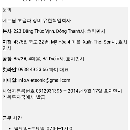
문의
베트남 초음파 장비 유한책임회사
본사
: 223 Đặng Thúc Vịnh, Đông Thạnh사, 호치민시
지점
: 43/5B, 국도 22번, Mỹ Hòa 4 마을, Xuân Thới Sơn사, 호치
민시
공장
: 85/2A, 4마을, Bà Điểm사, 호치민시
핫라인
: 0938 49 33 66 하이 대표
이메일
:
info.vietsonic@gmail.com
사업자등록번호 0312931396 — 2014년 9월 17일 호치민시
기획투자국에서 발급
근무 시간
월요일–토요일: 07:30–17:00