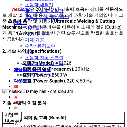
초음파 세척기
Viet
Sonic
은 2014년부터 고출력 초음파 장비를 전문적으
금속 초음파 용착기
로 개발 및 생산해 온 베트남 최고의 과학 기술 기업입니다. 그
부직포 가방 생산 라인
중
초음파 용착 및 커팅기(Ultrasonic Welding & Cutting
서비스
Machine)
는 초음파 주파수를 이용하여 소재의 절단(Cutting)
기업 교육
과 용착(Welding)을 결합한 첨단 솔루션으로 탁월한 효율성을
상담 및 설계
제공합니다.
기계 가공
수리 · 유지보수
2. 기술 사양 (Specifications)
방수
초음파 진동 스크린
모델명 (Model)
: VS2026
초음파 코팅 시스템
작동 주파수 (Frequency)
: 20 kHz
애플리케이션 영상
출력 (Power)
: 2600 W
초음파 용착기
전원 (Power Supply)
: 220 V, 50 Hz
다운로드
기술 사양의 이점 분석
사양
의미 및 효과 (Benefit)
(Specs)
다양한 소재에서 효과적인 절단 및 용착이 가능한 가