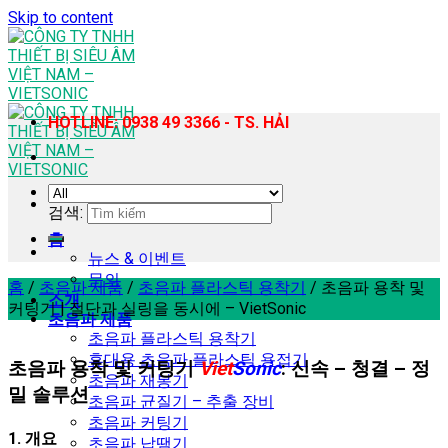
Skip to content
HOTLINE: 0938 49 3366 - TS. HẢI
검색:
홈
뉴스 & 이벤트
문의
홈
/
초음파 제품
/
초음파 플라스틱 용착기
/
초음파 용착 및
소개
커팅기 | 절단과 실링을 동시에 – VietSonic
초음파 제품
초음파 플라스틱 용착기
휴대용 초음파 플라스틱 용접기
초음파 용착 및 커팅기
Viet
Sonic
: 신속 – 청결 – 정
초음파 재봉기
밀 솔루션
초음파 균질기 – 추출 장비
초음파 커팅기
1. 개요
초음파 납땜기