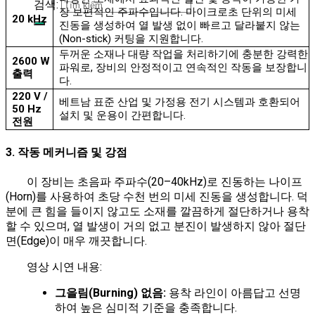
검색:
장 보편적인 주파수입니다. 마이크로초 단위의 미세
20 kHz
진동을 생성하여 열 발생 없이 빠르고 달라붙지 않는
(Non-stick) 커팅을 지원합니다.
두꺼운 소재나 대량 작업을 처리하기에 충분한 강력한
2600 W
파워로, 장비의 안정적이고 연속적인 작동을 보장합니
출력
다.
220 V /
베트남 표준 산업 및 가정용 전기 시스템과 호환되어
50 Hz
설치 및 운용이 간편합니다.
전원
3. 작동 메커니즘 및 강점
이 장비는 초음파 주파수(20–40kHz)로 진동하는 나이프
(Horn)를 사용하여 초당 수천 번의 미세 진동을 생성합니다. 덕
분에 큰 힘을 들이지 않고도 소재를 깔끔하게 절단하거나 용착
할 수 있으며, 열 발생이 거의 없고 분진이 발생하지 않아 절단
면(Edge)이 매우 깨끗합니다.
영상 시연 내용:
그을림(Burning) 없음:
용착 라인이 아름답고 선명
하여 높은 심미적 기준을 충족합니다.