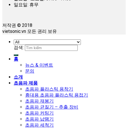
일요일: 휴무
저작권 © 2018
vietsonic.vn 모든 권리 보유
검색:
홈
뉴스 & 이벤트
문의
소개
초음파 제품
초음파 플라스틱 용착기
휴대용 초음파 플라스틱 용접기
초음파 재봉기
초음파 균질기 – 추출 장비
초음파 커팅기
초음파 납땜기
초음파 세척기