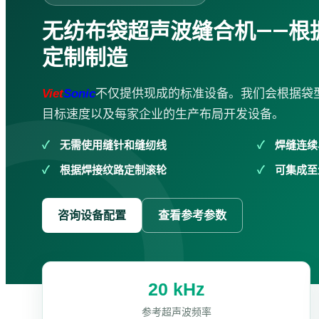
超声波锡片焊接机
无纺布袋超声波缝合机——根
袋子生产线
定制制造
超声波清洗机
金属超声波焊接机
服务
Viet
Sonic
不仅提供现成的标准设备。我们会根据袋
企业培训
目标速度以及每家企业的生产布局开发设备。
咨询 · 设计
机械加工
无需使用缝针和缝纫线
焊缝连续
维修 · 保养
根据焊接纹路定制滚轮
可集成至
防水
应用视频
超声波焊接机
咨询设备配置
查看参考参数
超声波缝纫机
超声波切割机
手持式超声波焊接机
超声波锡片焊接机
20 kHz
超声波搅拌与提取设备
布袋生产设备
参考超声波频率