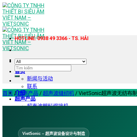
Skip
to
content
HOTLINE: 0938 49 3366 - TS. HẢI
搜
首页
索：
新闻与活动
联系
介绍
首页
/
超声产品
/
超声波缝纫机
/
VietSonic超声波无
超声产品
超声波塑料焊接机
手持式超声波塑料焊接机
超声波缝纫机
超声波均质提取机
VietSonic – 超声波设备设计与制造
超声波切割机