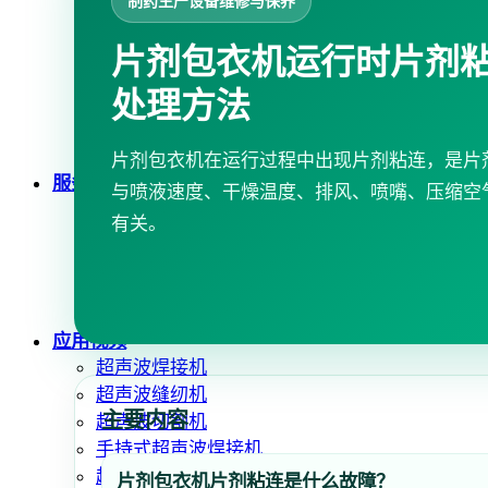
制药生产设备维修与保养
超声波均质提取机
超声波切割机
片剂包衣机运行时片剂
超声波锡片焊接机
处理方法
袋子生产线
超声波清洗机
金属超声波焊接机
片剂包衣机在运行过程中出现片剂粘连，是片
服务
与喷液速度、干燥温度、排风、喷嘴、压缩空
企业培训
有关。
咨询 · 设计
机械加工
维修 · 保养
防水
应用视频
超声波焊接机
超声波缝纫机
主要内容
超声波切割机
手持式超声波焊接机
超声波锡片焊接机
片剂包衣机片剂粘连是什么故障？