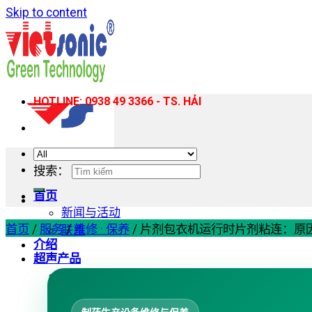
Skip to content
HOTLINE: 0938 49 3366 - TS. HẢI
搜索：
首页
新闻与活动
首页
/
服务
/
维修 · 保养
/
片剂包衣机运行时片剂粘连：原
联系
介绍
超声产品
超声波塑料焊接机
手持式超声波塑料焊接机
超声波缝纫机