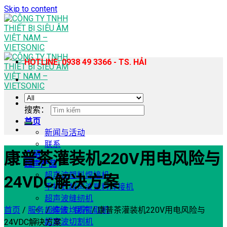
Skip to content
HOTLINE: 0938 49 3366 - TS. HẢI
搜索：
首页
新闻与活动
联系
康普茶灌装机220V用电风险与
介绍
超声产品
超声波塑料焊接机
24VDC解决方案
手持式超声波塑料焊接机
超声波缝纫机
首页
/
服务
/
维修 · 保养
/
康普茶灌装机220V用电风险与
超声波均质提取机
超声波切割机
24VDC解决方案