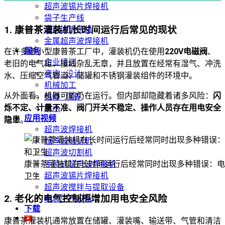
超声波锡片焊接机
袋子生产线
1. 康普茶灌装机长时间运行后常见的现状
超声波清洗机
金属超声波焊接机
服务
在许多中小型康普茶工厂中，灌装机仍在使用
220V电磁阀
、
企业培训
老旧的电气柜、接线杂乱无章，并且放置在经常有湿气、冲洗
咨询 · 设计
水、压缩空气管道、储罐和不锈钢灌装组件的环境中。
机械加工
从外面看，机器可能仍在运行。但内部却隐藏着诸多风险：
闪
维修 · 保养
烁不定、计量不准、阀门开关不稳定、操作人员存在用电安全
防水
应用视频
隐患
。
超声波焊接机
超声波缝纫机
超声波切割机
手持式超声波焊接机
康普茶灌装机在长时间运行后经常同时出现多种错误：电
超声波锡片焊接机
卫生
超声波搅拌与提取设备
2. 老化的电气控制柜增加用电安全风险
布袋生产设备
下载
康普茶灌装机通常放置在储罐、灌装嘴、输送带、气管和清洁