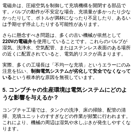
電磁弁は、圧縮空気を制御して充填機構を開閉する部品で
す。バルブの動作が不安定な場合、充填量が多かったり少な
かったりして、ボトルが満杯になったり不足したり、あるい
は予期せず停止したりする可能性があります。
さらに懸念すべき問題は、多くの古い機械が依然として
220Vの電磁弁
を使用していることです。これらのバルブが
湿気、洗浄水、空気配管、またはステンレス表面のある場所
の近くに配置されていると、電気的リスクが高まります。
実際、多くの工場長は「不均一な充填」というエラーにのみ
注意を払い、
制御電気システムが劣化して安全でなくなって
いる
という根本的な原因を無視しています。
5. コンブチャの生産環境は電気システムにどのよ
うな影響を与えるか？
コンブチャ工場では、タンクの洗浄、床の掃除、配管の清
掃、充填ユニットのすすぎなどの作業が頻繁に行われます。
これにより、機械の周辺は湿気や水しぶきが発生しやすくな
ります。