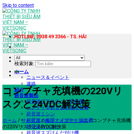
Skip to content
HOTLINE: 0938 49 3366 - TS. HẢI
検索対象:
ホーム
ニュース＆イベント
連絡
コンブチャ充填機の220Vリ
紹介
超音波製品
超音波プラスチック溶接機
スクと24VDC解決策
ハンディ型超音波樹脂溶着機
超音波ミシン
超音波ホモジナイザー・抽出機
ホーム
/
サービス
/
修理・メンテナンス
/
コンブチャ充填機
超音波カッター
の220Vリスクと24VDC解決策
超音波スズはんだ付け機