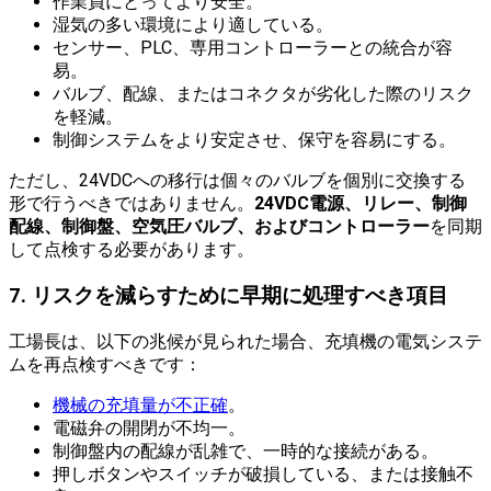
作業員にとってより安全。
湿気の多い環境により適している。
センサー、PLC、専用コントローラーとの統合が容
易。
バルブ、配線、またはコネクタが劣化した際のリスク
を軽減。
制御システムをより安定させ、保守を容易にする。
ただし、24VDCへの移行は個々のバルブを個別に交換する
形で行うべきではありません。
24VDC電源、リレー、制御
配線、制御盤、空気圧バルブ、およびコントローラー
を同期
して点検する必要があります。
7. リスクを減らすために早期に処理すべき項目
工場長は、以下の兆候が見られた場合、充填機の電気システ
ムを再点検すべきです：
機械の充填量が不正確
。
電磁弁の開閉が不均一。
制御盤内の配線が乱雑で、一時的な接続がある。
押しボタンやスイッチが破損している、または接触不