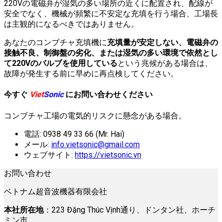
220Vの電磁弁が湿気の多い場所の近くに配置され、配線が
安全でなく、機械が頻繁に不安定な充填を行う場合、工場長
は主観的になるべきではありません。
あなたのコンブチャ充填機に
充填量が安定しない、電磁弁の
接触不良、制御盤の劣化、または湿気の多い環境で依然とし
て220Vのバルブを使用している
という兆候がある場合は、
故障が発生する前に早めに再点検してください。
今すぐ
Viet
Sonic
にお問い合わせください
コンブチャ工場の電気的リスクに懸念がある場合。
電話: 0938 49 33 66 (Mr. Hai)
メール:
info.vietsonic@gmail.com
ウェブサイト:
https://vietsonic.vn
お問い合わせ
ベトナム超音波機器有限会社
本社所在地
：223 Đặng Thúc Vịnh通り、ドンタン社、ホーチ
ミン市