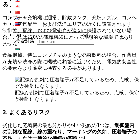
る
コンブチャ充填機は通常、貯蔵タンク、充填ノズル、コンベ
ヤー、空気配管、および洗浄エリアの近くに設置されます。
制御盤、配線、および電磁弁が適切に保護されていない場
合、これは220Vの電気機器にとって理想的な環境ではあり
検索対象:
ません。
食品機械、特にコンブチャのような発酵飲料の場合、作業員
が充填や洗浄の際に機械に頻繁に近づくため、電気的安全性
の要素をより厳密に検査する必要があります。
配線が乱雑で圧着端子が不足しているため、点検、保守
が困難になります。
3. よくあるリスク
劣化した充填機の最も分かりやすい兆候の1つは、
制御盤内
の乱雑な配線、線の重なり、マーキングの欠如、圧着端子の
不足、または一時的な接続の痕跡
です。