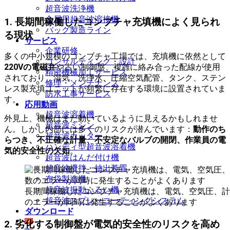
超音波洗浄機
金属用超音波溶接機
1. 長期間稼働したコンブチャ充填機によく見られ
バッグ製造ライン
る現状
サービス
企業研修
多くの中小規模のコンブチャ工場では、充填機に依然として
コンサルティング・設計
220Vの電磁弁
や古い制御盤、複雑に絡み合った配線が使用
精密機械加工サービス
されており、湿気、洗浄水、圧縮空気配管、タンク、ステン
修理・メンテナンス
レス製充填ユニットが頻繁に存在する環境に設置されていま
防水工事サービス
す。
応用動画
超音波溶着機
外見上、機械はまだ動いているように見えるかもしれませ
超音波ミシン
ん。しかし内部には多くのリスクが潜んでいます：
動作のち
超音波カッター
らつき、不正確な計量、不安定なバルブの開閉、作業員の電
ハンディ型超音波溶着機
気的安全性の欠如
。
超音波はんだ付け機
超音波攪拌・抽出装置
布袋製造機
超音波振動ふるい機
長期間稼働したコンブチャ充填機は、電気、空気圧、計
超音波スプレーコーティングシステム
のエラーが同時に発生することがよくあります
ダウンロード
2. 劣化する制御盤が電気的安全性のリスクを高め