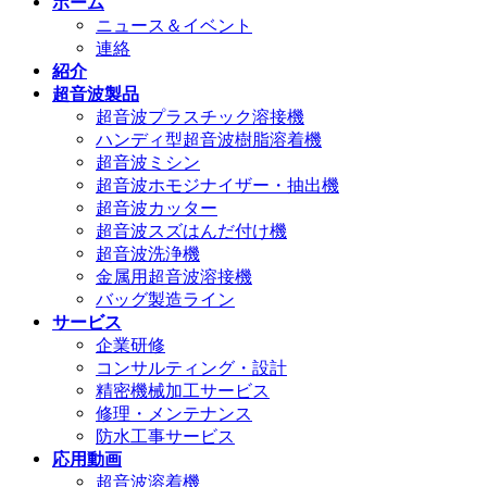
ホーム
ニュース＆イベント
連絡
紹介
超音波製品
超音波プラスチック溶接機
ハンディ型超音波樹脂溶着機
超音波ミシン
超音波ホモジナイザー・抽出機
超音波カッター
超音波スズはんだ付け機
超音波洗浄機
金属用超音波溶接機
バッグ製造ライン
サービス
企業研修
コンサルティング・設計
精密機械加工サービス
修理・メンテナンス
防水工事サービス
応用動画
超音波溶着機