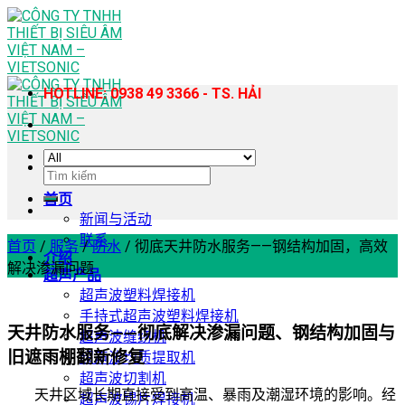
Skip
to
content
HOTLINE: 0938 49 3366 - TS. HẢI
搜
索：
首页
新闻与活动
联系
首页
/
服务
/
防水
/
彻底天井防水服务——钢结构加固，高效
介绍
解决渗漏问题
超声产品
超声波塑料焊接机
手持式超声波塑料焊接机
天井防水服务——彻底解决渗漏问题、钢结构加固与
超声波缝纫机
旧遮雨棚翻新修复
超声波均质提取机
超声波切割机
天井区域长期直接受到高温、暴雨及潮湿环境的影响。经
超声波锡片焊接机