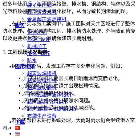
过多年使用后，遮雨棚连接缝、排水槽、钢结构、墙体以及采
袋子生产线
光塑料顶棚等部位极易老化损坏，从而导致长期渗漏问题。
超声波清洗机
金属超声波焊接机
在以下实际施工案例中，施工团队对天井区域进行了整体
服务
防水处理，包括钢结构加固、排水槽防水处理、外墙表面修复
企业培训
以及更换老化部件，以确保建筑长期耐用。
咨询 · 设计
机械加工
1. 工程现场状况勘察
维修 · 保养
防水
经现场检查后，发现工程存在多处老化问题，例如：
应用视频
超声波焊接机
旧天井塑料顶棚因长期日晒雨淋而变脆老化。
超声波缝纫机
钢结构连接处生锈并出现松弱情况。
超声波切割机
遮雨棚连接缝出现漏水。
手持式超声波焊接机
天井周边排水槽出现渗水问题。
超声波锡片焊接机
外墙因长期受潮导致旧漆层脱落。
超声波搅拌与提取设备
布袋生产设备
若这些部位未进行系统处理，大雨时雨水仍会继续渗入室
下载
内。