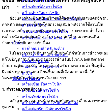
ซึมอย่างครบวงจร เสริมโครงเหล็ก และฟื้นฟูหลังคา
เครื่องตัดอัลตราโซนิก
เครื่องบัดกรีอัลตราโซนิก
เก่า
เครื่องล้างอัลตราโซนิก
ช่องแสงกลางบ้านเป็นบริเวณที่ต้องเผชิญกับแสงแดดจัด ฝน
เครื่องเชื่อมอัลตราโซนิกสำหรับโลหะ
ตกหนัก และความชื้นสูงโดยตรงอยู่เสมอ หลังจากใช้งานเป็น
สายการผลิตถุง
เวลาหลายปี จุดต่าง ๆ เช่น รอยต่อหลังคา รางระบายน้ำ โครง
ระบบพ่นเคลือบอัลตราโซนิก
เหล็ก ผนัง และแผ่นหลังคาโปร่งแสง มักเสื่อมสภาพจนเกิด
เครื่องคัดแยกแบบสั่นอัลตราโซนิก
ปัญหาน้ำรั่วซึมอย่างต่อเนื่อง
บริการ
การฝึกอบรมสำหรับองค์กร
ในโครงการจริงด้านล่างนี้ ทีมช่างได้ดำเนินการสำรวจและ
บริการที่ปรึกษาและออกแบบ
แก้ไขปัญหากันซึมแบบครบวงจรสำหรับบริเวณช่องแสงกลาง
งานแปรรูปโลหะ
บ้าน รวมถึงการเสริมโครงเหล็ก กันซึมรางระบายน้ำ ฟื้นฟูพื้น
ซ่อมแซม – บำรุงรักษา
ผิวผนังภายนอก และเปลี่ยนชิ้นส่วนที่เสื่อมสภาพ เพื่อให้
กันซึม
โครงสร้างมีความทนทานในระยะยาว
วิดีโอการใช้งาน
เครื่องเชื่อมอัลตราโซนิก
1. สำรวจสภาพหน้างาน
เครื่องเย็บอัลตราโซนิก
เครื่องตัดอัลตราโซนิก
หลังจากตรวจสอบหน้างาน พบปัญหาการเสื่อมสภาพหลาย
เครื่องเชื่อมอัลตราโซนิกแบบมือถือ
จุด เช่น:
เครื่องบัดกรีตะกั่วอัลตราโซนิก