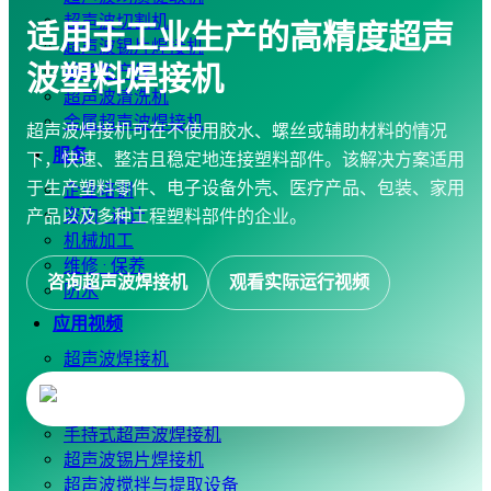
超声波切割机
适用于工业生产的高精度超声
超声波锡片焊接机
波塑料焊接机
袋子生产线
超声波清洗机
金属超声波焊接机
超声波焊接机可在不使用胶水、螺丝或辅助材料的情况
服务
下，快速、整洁且稳定地连接塑料部件。该解决方案适用
于生产塑料零件、电子设备外壳、医疗产品、包装、家用
企业培训
咨询 · 设计
产品以及多种工程塑料部件的企业。
机械加工
维修 · 保养
咨询超声波焊接机
观看实际运行视频
防水
应用视频
超声波焊接机
超声波缝纫机
超声波切割机
手持式超声波焊接机
超声波锡片焊接机
超声波搅拌与提取设备