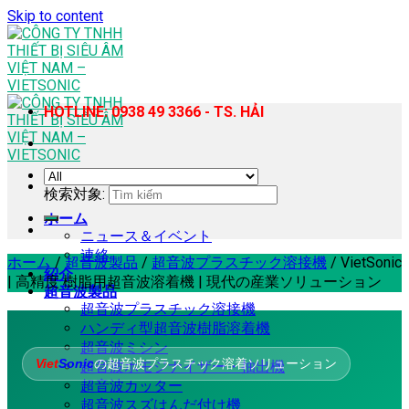
Skip to content
HOTLINE: 0938 49 3366 - TS. HẢI
検索対象:
ホーム
ニュース＆イベント
連絡
ホーム
/
超音波製品
/
超音波プラスチック溶接機
/
VietSonic
紹介
| 高精度 樹脂用超音波溶着機 | 現代の産業ソリューション
超音波製品
超音波プラスチック溶接機
ハンディ型超音波樹脂溶着機
超音波ミシン
Viet
Sonic
の超音波プラスチック溶着ソリューション
超音波ホモジナイザー・抽出機
超音波カッター
超音波スズはんだ付け機