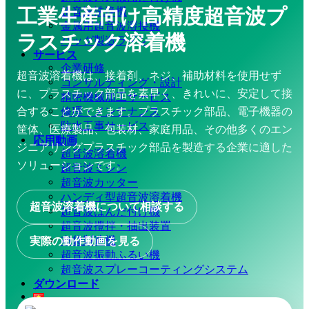
工業生産向け高精度超音波プ
超音波洗浄機
金属用超音波溶接機
ラスチック溶着機
バッグ製造ライン
サービス
企業研修
超音波溶着機は、接着剤、ネジ、補助材料を使用せず
コンサルティング・設計
に、プラスチック部品を素早く、きれいに、安定して接
精密機械加工サービス
修理・メンテナンス
合することができます。プラスチック部品、電子機器の
防水工事サービス
筐体、医療製品、包装材、家庭用品、その他多くのエン
応用動画
ジニアリングプラスチック部品を製造する企業に適した
超音波溶着機
ソリューションです。
超音波ミシン
超音波カッター
ハンディ型超音波溶着機
超音波溶着機について相談する
超音波はんだ付け機
超音波攪拌・抽出装置
布袋製造機
実際の動作動画を見る
超音波振動ふるい機
超音波スプレーコーティングシステム
ダウンロード