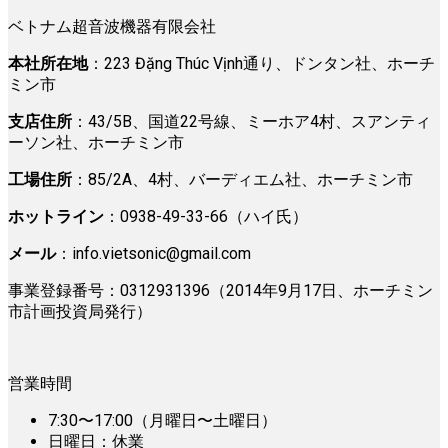
ベトナム超音波機器有限会社
本社所在地
：223 Đặng Thúc Vịnh通り、ドンタン社、ホーチ
ミン市
支店住所
：43/5B、国道22号線、ミーホア4村、スアンティ
ーソン社、ホーチミン市
工場住所
：85/2A、4村、バーディエム社、ホーチミン市
ホットライン
：0938-49-33-66（ハイ氏）
メール
：
info.vietsonic@gmail.com
事業登録番号：0312931396（2014年9月17日、ホーチミン
市計画投資局発行）
営業時間
7:30〜17:00（月曜日〜土曜日）
日曜日：休業