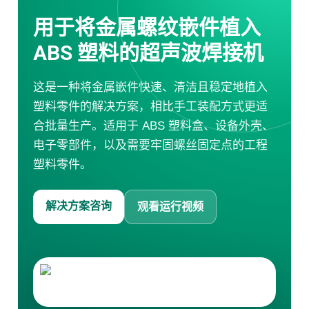
超声波锡片焊接机
用于将金属螺纹嵌件植入
袋子生产线
超声波清洗机
ABS 塑料的超声波焊接机
金属超声波焊接机
服务
企业培训
这是一种将金属嵌件快速、清洁且稳定地植入
咨询 · 设计
塑料零件的解决方案，相比手工装配方式更适
机械加工
合批量生产。适用于 ABS 塑料盒、设备外壳、
维修 · 保养
电子零部件，以及需要牢固螺丝固定点的工程
防水
应用视频
塑料零件。
超声波焊接机
超声波缝纫机
解决方案咨询
观看运行视频
超声波切割机
手持式超声波焊接机
超声波锡片焊接机
超声波搅拌与提取设备
布袋生产设备
下载