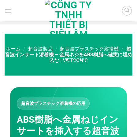
Skip
to
content
ホーム
/
超音波製品
/
超音波プラスチック溶接機
/
超
音波インサート溶着機 – 金属ネジをABS樹脂へ確実に埋め
込む | VIETSONIC
超音波プラスチック溶着機の応用
ABS樹脂へ金属ねじイン
サートを挿入する超音波