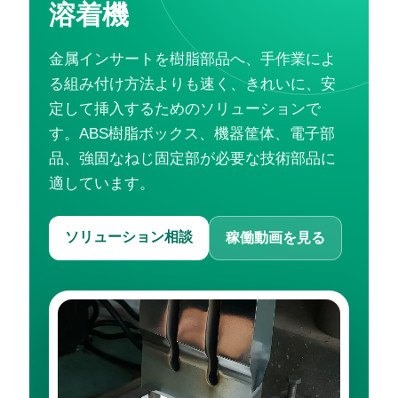
溶着機
金属インサートを樹脂部品へ、手作業によ
る組み付け方法よりも速く、きれいに、安
定して挿入するためのソリューションで
す。ABS樹脂ボックス、機器筐体、電子部
品、強固なねじ固定部が必要な技術部品に
適しています。
ソリューション相談
稼働動画を見る