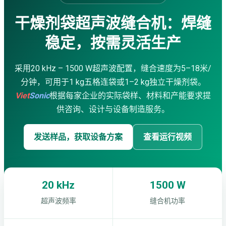
超声波锡片焊接机
袋子生产线
干燥剂袋超声波缝合机：焊缝
超声波清洗机
稳定，按需灵活生产
金属超声波焊接机
服务
企业培训
采用20 kHz – 1500 W超声波配置，缝合速度为5–18米/
咨询 · 设计
分钟，可用于1 kg五格连袋或1–2 kg独立干燥剂袋。
机械加工
Viet
Sonic
根据每家企业的实际袋样、材料和产能要求提
维修 · 保养
防水
供咨询、设计与设备制造服务。
应用视频
超声波焊接机
发送样品，获取设备方案
查看运行视频
超声波缝纫机
超声波切割机
手持式超声波焊接机
超声波锡片焊接机
20 kHz
1500 W
超声波搅拌与提取设备
布袋生产设备
超声波频率
缝合机功率
下载