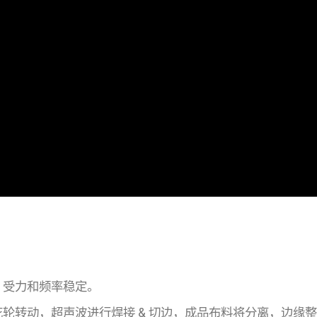
，受力和频率稳定。
花轮转动，超声波进行焊接 & 切边，成品布料将分离，边缘