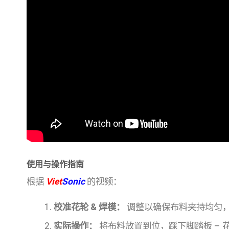
使用与操作指南
根据
Viet
Sonic
的视频：
校准花轮 & 焊模：
调整以确保布料夹持均匀
实际操作：
将布料放置到位，踩下脚踏板 – 