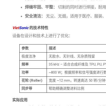
焊缝牢固、平整：
切割的同时进行焊接，耐用
安全清洁：
无尘、无烟，适用于医疗、服装、
Viet
Sonic
的技术特性
设备在设计和技术上进行了优化：
参数
描述
极度洁净
无胶水、无针线、无杂质残留
频率
35 kHz – 适合合成纤维及 TPU, PU, 
功率
~800 W；根据频率和信号强度进行
花轮 (Roller)
宽度 ~12 mm，转速高达 50 转/分
同步带
帮助精确调整进料比例
实际应用