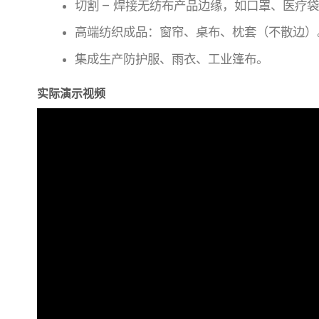
切割 – 焊接无纺布产品边缘，如口罩、医疗
高端纺织成品：窗帘、桌布、枕套（不散边）
集成生产防护服、雨衣、工业篷布。
实际演示视频