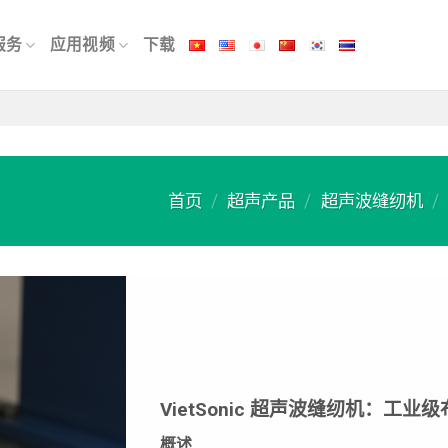
服务
应用视频
下载
首页
/
超声产品
/
超声波缝纫机
/
VietSonic 超声波缝纫机：工
概述