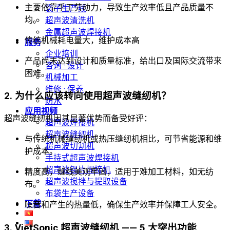
主要依靠手工劳动力，导致生产效率低且产品质量不
袋子生产线
均。
超声波清洗机
金属超声波焊接机
传统机械耗电量大，维护成本高
服务
企业培训
产品尚未达到设计和质量标准，给出口及国际交流带来
咨询 · 设计
困难。
机械加工
维修 · 保养
2. 为什么应该转向使用超声波缝纫机？
防水
应用视频
超声波缝纫机因其显著优势而备受好评：
超声波焊接机
超声波缝纫机
与传统机械缝纫机或热压缝纫机相比，可节省能源和维
超声波切割机
护成本。
手持式超声波焊接机
超声波锡片焊接机
精度高，缝线美观牢固，适用于难加工材料，如无纺
超声波搅拌与提取设备
布。
布袋生产设备
下载
噪音和产生的热量低，确保生产效率并保障工人安全。
3. VietSonic 超声波缝纫机 —— 5 大突出功能