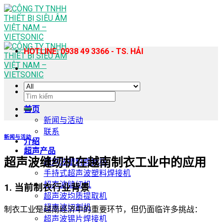
Skip
to
content
HOTLINE: 0938 49 3366 - TS. HẢI
搜
索：
首页
新闻与活动
联系
新闻与活动
介绍
超声产品
超声波缝纫机在越南制衣工业中的应用
超声波塑料焊接机
手持式超声波塑料焊接机
超声波缝纫机
1. 当前制衣行业背景
超声波均质提取机
超声波切割机
制衣工业是越南经济中的重要环节，但仍面临许多挑战：
超声波锡片焊接机