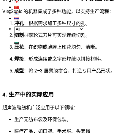
VietSonic 的机器集成了多种功能，以支持生产流程：
冲孔
：根据需求加工多种尺寸的孔。
切割
：滚轮式刀片可实现连续切割。
搜
索：
压花
：在织物或薄膜上印花均匀、清晰。
焊接
：形成连续或之字形焊缝以拼接材料。
成型
：将 2–3 层薄膜拼合，打造专用产品形状。
4. 生产中的实际应用
超声波缝纫机广泛应用于以下领域：
生产无纺布袋及环保包装。
医疗产品，如口罩、手术服、头套帽