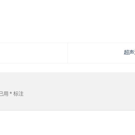
超声
已用
*
标注