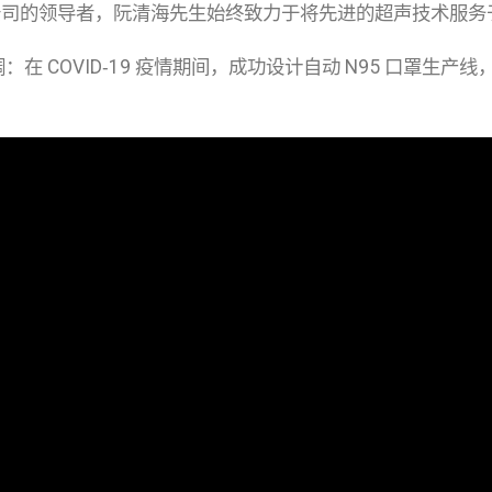
司的领导者，阮清海先生始终致力于将先进的超声技术服务
调：在 COVID‑19 疫情期间，成功设计自动 N95 口罩