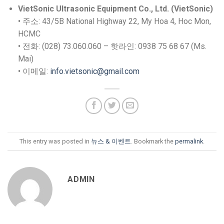
VietSonic Ultrasonic Equipment Co., Ltd. (VietSonic)
• 주소: 43/5B National Highway 22, My Hoa 4, Hoc Mon,
HCMC
• 전화: (028) 73.060.060 – 핫라인: 0938 75 68 67 (Ms.
Mai)
• 이메일:
info.vietsonic@gmail.com
This entry was posted in
뉴스 & 이벤트
. Bookmark the
permalink
.
ADMIN