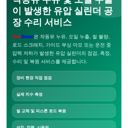
초음파 커팅기
초음파 납땜기
이 발생한 유압 실린더 공
초음파 세척기
금속 초음파 용착기
장 수리 서비스
부직포 가방 생산 라인
서비스
Viet
Sonic
은 작동유 누유, 오일 누출, 씰 불량,
기업 교육
로드 스크래치, 가이드 부싱 마모 또는 운전 중
상담 및 설계
압력 저하가 발생한 유압 실린더의 점검, 측정,
기계 가공
수리 · 유지보수
수리 및 복원 서비스를 제공합니다.
방수
초음파 진동 스크린
장비 현장 직접 점검
초음파 코팅 시스템
애플리케이션 영상
실제 치수 측정
초음파 용착기
다운로드
씰 교체 및 피스톤 로드 복원
설치, 정렬, 시운전