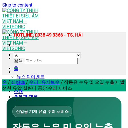
Skip to content
HOTLINE: 0938 49 3366 - TS. HẢI
검색:
홈
뉴스 & 이벤트
홈
/
서비스
/
수리 · 유지보수
/
작동유 누유 및 오일 누출이 발
문의
생한 유압 실린더 공장 수리 서비스
소개
초음파 제품
초음파 플라스틱 용착기
휴대용 초음파 플라스틱 용접기
산업용 기계 유압 수리 서비스
초음파 재봉기
초음파 균질기 – 추출 장비
작동유 누유 및 오일 누출