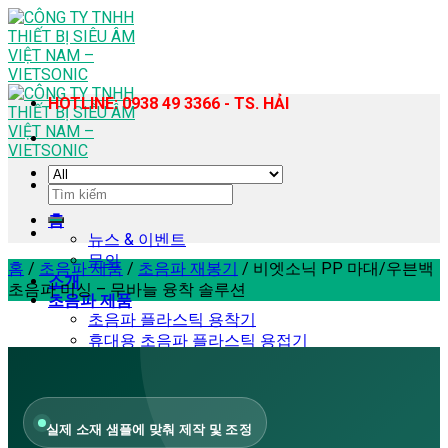
Skip
to
content
HOTLINE: 0938 49 3366 - TS. HẢI
검
색:
홈
뉴스 & 이벤트
문의
홈
/
초음파 제품
/
초음파 재봉기
/
비엣소닉 PP 마대/우븐백
소개
초음파 미싱 – 무바늘 융착 솔루션
초음파 제품
초음파 플라스틱 용착기
휴대용 초음파 플라스틱 용접기
초음파 재봉기
초음파 균질기 – 추출 장비
초음파 커팅기
초음파 납땜기
실제 소재 샘플에 맞춰 제작 및 조정
초음파 세척기