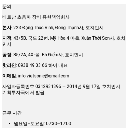
문의
베트남 초음파 장비 유한책임회사
본사
: 223 Đặng Thúc Vịnh, Đông Thạnh사, 호치민시
지점
: 43/5B, 국도 22번, Mỹ Hòa 4 마을, Xuân Thới Sơn사, 호치
민시
공장
: 85/2A, 4마을, Bà Điểm사, 호치민시
핫라인
: 0938 49 33 66 하이 대표
이메일
:
info.vietsonic@gmail.com
사업자등록번호 0312931396 — 2014년 9월 17일 호치민시
기획투자국에서 발급
근무 시간
월요일–토요일: 07:30–17:00