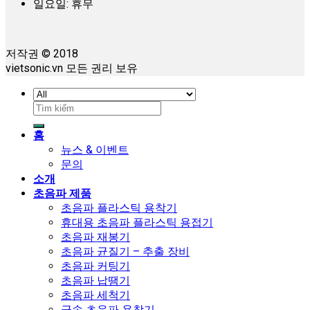
일요일: 휴무
저작권 © 2018
vietsonic.vn 모든 권리 보유
검
색:
홈
뉴스 & 이벤트
문의
소개
초음파 제품
초음파 플라스틱 용착기
휴대용 초음파 플라스틱 용접기
초음파 재봉기
초음파 균질기 – 추출 장비
초음파 커팅기
초음파 납땜기
초음파 세척기
금속 초음파 용착기