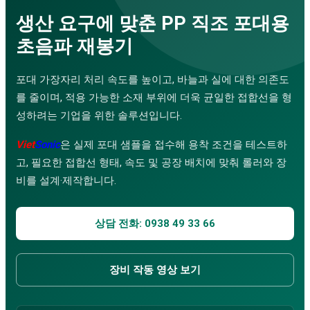
금속 초음파 용착기
생산 요구에 맞춘 PP 직조 포대용
부직포 가방 생산 라인
초음파 재봉기
서비스
기업 교육
상담 및 설계
포대 가장자리 처리 속도를 높이고, 바늘과 실에 대한 의존도
기계 가공
를 줄이며, 적용 가능한 소재 부위에 더욱 균일한 접합선을 형
수리 · 유지보수
방수
성하려는 기업을 위한 솔루션입니다.
초음파 진동 스크린
초음파 코팅 시스템
Viet
Sonic
은 실제 포대 샘플을 접수해 용착 조건을 테스트하
애플리케이션 영상
고, 필요한 접합선 형태, 속도 및 공장 배치에 맞춰 롤러와 장
초음파 용착기
비를 설계·제작합니다.
다운로드
상담 전화: 0938 49 33 66
장비 작동 영상 보기
검