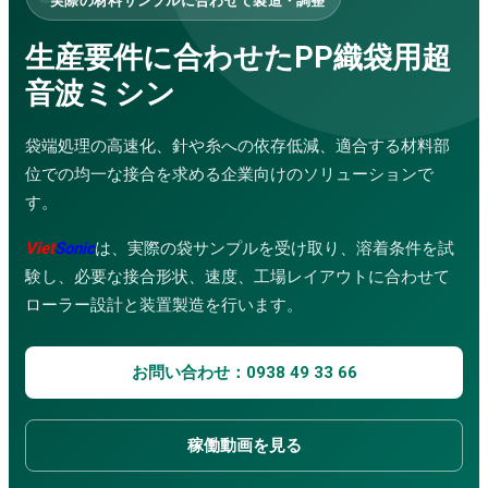
実際の材料サンプルに合わせて製造・調整
超音波洗浄機
金属用超音波溶接機
生産要件に合わせたPP織袋用超
バッグ製造ライン
音波ミシン
サービス
企業研修
コンサルティング・設計
袋端処理の高速化、針や糸への依存低減、適合する材料部
精密機械加工サービス
位での均一な接合を求める企業向けのソリューションで
修理・メンテナンス
防水工事サービス
す。
応用動画
超音波溶着機
Viet
Sonic
は、実際の袋サンプルを受け取り、溶着条件を試
超音波ミシン
験し、必要な接合形状、速度、工場レイアウトに合わせて
超音波カッター
ローラー設計と装置製造を行います。
ハンディ型超音波溶着機
超音波はんだ付け機
超音波攪拌・抽出装置
お問い合わせ：0938 49 33 66
布袋製造機
超音波振動ふるい機
超音波スプレーコーティングシステム
稼働動画を見る
ダウンロード