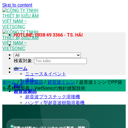
Skip to content
HOTLINE: 0938 49 3366 - TS. HẢI
検索対象:
ホーム
ニュース＆イベント
連絡
ホーム
/
超音波製品
/
超音波ミシン
/
超音波ミシンでPP袋
紹介
を高精度溶着｜VietSonicの無針縫製技術
超音波製品
超音波プラスチック溶接機
ハンディ型超音波樹脂溶着機
超音波ミシン
超音波ホモジナイザー・抽出機
超音波カッター
超音波スズはんだ付け機