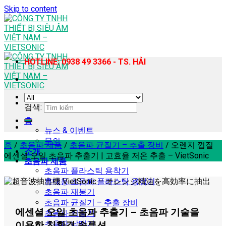
Skip to content
HOTLINE: 0938 49 3366 - TS. HẢI
검색:
홈
뉴스 & 이벤트
문의
홈
/
초음파 제품
/
초음파 균질기 – 추출 장비
/
오렌지 껍질
소개
에센셜 오일 초음파 추출기 | 고효율 저온 추출 – VietSonic
초음파 제품
초음파 플라스틱 용착기
휴대용 초음파 플라스틱 용접기
초음파 재봉기
초음파 균질기 – 추출 장비
에센셜 오일 초음파 추출기 – 초음파 기술을
초음파 커팅기
초음파 납땜기
이용한 친환경 솔루션