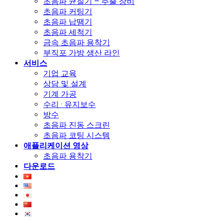
초음파 균질기 – 추출 장비
초음파 커팅기
초음파 납땜기
초음파 세척기
금속 초음파 용착기
부직포 가방 생산 라인
서비스
기업 교육
상담 및 설계
기계 가공
수리 · 유지보수
방수
초음파 진동 스크린
초음파 코팅 시스템
애플리케이션 영상
초음파 용착기
다운로드