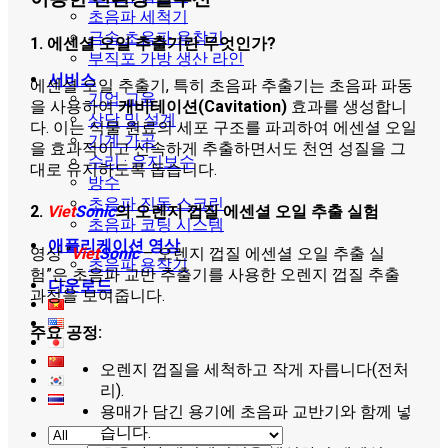
초음파 세척기
금속 초음파 용착기
1. 에센셜 오일 추출기란 무엇인가?
부직포 가방 생산 라인
서비스
에센셜 오일 추출기, 특히 초음파 추출기는 초음파 파동
기업 교육
을 사용하여
캐비테이션(Cavitation)
효과를 생성합니
상담 및 설계
다. 이는 식물 원료의 세포 구조를 파괴하여 에센셜 오일
기계 가공
을 효과적이고 신속하게 추출하면서도 천연 성질을 그
수리 · 유지보수
대로 유지하도록 돕습니다.
방수
초음파 진동 스크린
2.
Viet
Sonic
의 오렌지 껍질 에센셜 오일 추출 실험
초음파 코팅 시스템
애플리케이션 영상
영상 “
Viet
Sonic
– 오렌지 껍질 에센셜 오일 추출 실
초음파 용착기
험”은 초음파 교반 추출기를 사용한 오렌지 껍질 추출
다운로드
과정을 보여줍니다.
주요 공정:
오렌지 껍질을 세척하고 작게 자릅니다(전처
리).
용매가 담긴 용기에 초음파 교반기와 함께 넣
습니다.