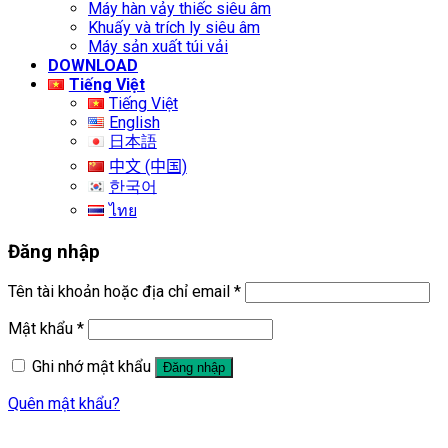
Máy hàn vảy thiếc siêu âm
Khuấy và trích ly siêu âm
Máy sản xuất túi vải
DOWNLOAD
Tiếng Việt
Tiếng Việt
English
日本語
中文 (中国)
한국어
ไทย
Đăng nhập
Tên tài khoản hoặc địa chỉ email
*
Mật khẩu
*
Ghi nhớ mật khẩu
Đăng nhập
Quên mật khẩu?