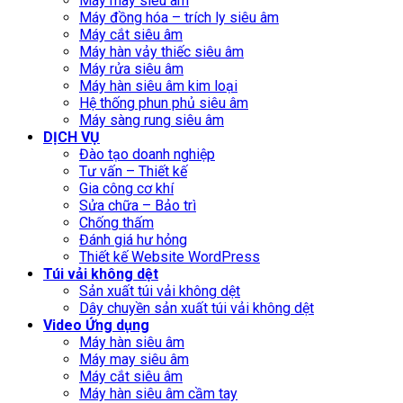
Máy may siêu âm
Máy đồng hóa – trích ly siêu âm
Máy cắt siêu âm
Máy hàn vảy thiếc siêu âm
Máy rửa siêu âm
Máy hàn siêu âm kim loại
Hệ thống phun phủ siêu âm
Máy sàng rung siêu âm
DỊCH VỤ
Đào tạo doanh nghiệp
Tư vấn – Thiết kế
Gia công cơ khí
Sửa chữa – Bảo trì
Chống thấm
Đánh giá hư hỏng
Thiết kế Website WordPress
Túi vải không dệt
Sản xuất túi vải không dệt
Dây chuyền sản xuất túi vải không dệt
Video Ứng dụng
Máy hàn siêu âm
Máy may siêu âm
Máy cắt siêu âm
Máy hàn siêu âm cầm tay