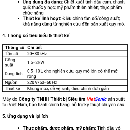
Ứng dụng đa dạng:
Chiết xuất tinh dầu cam, chanh,
quế; thuốc y học; mỹ phẩm thiên nhiên; thực phẩm
chức năng
Thiết kế linh hoạt:
Điều chỉnh tần số/công suất;
khả năng dùng từ nghiên cứu đến sản xuất quy mô.
4. Thông số tiêu biểu & thiết kế
Thông số
Chi tiết
Tần số
20–30 kHz
Công
1.5–2 kW
suất
0.5–10 L cho nghiên cứu; quy mô lớn có thể mở
Dung tích
rộng
Nguồn
220 V/50–60 Hz
Thiết kế
Khung inox, dễ vệ sinh, điều chỉnh đơn giản
Máy do
Công ty TNHH Thiết bị Siêu âm
Viet
Sonic
sản xuất
tại Việt Nam, bảo hành chính hãng, hỗ trợ kỹ thuật chuyên sâu.
5. Ứng dụng và lợi ích
Thực phẩm, dược phẩm, mỹ phẩm:
Tinh dầu vỏ