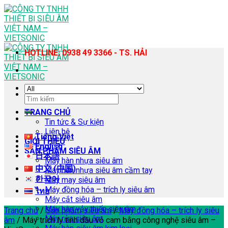
Skip
to
content
HOTLINE: 0938 49 3366 - TS. HẢI
Tìm
kiếm:
TRANG CHỦ
Tin tức & Sự kiện
Liên hệ
Tiếng Việt
GIỚI THIỆU
English
SẢN PHẨM SIÊU ÂM
日本語
Máy hàn nhựa siêu âm
中文 (中国)
Máy hàn nhựa siêu âm cầm tay
한국어
Máy may siêu âm
Máy đồng hóa – trích ly siêu âm
ไทย
Máy cắt siêu âm
Máy hàn vảy thiếc siêu âm
Trang chủ
/
Sản phẩm siêu âm
/
Máy đồng hóa – trích ly siêu
Máy rửa siêu âm
âm
/
Máy trích ly tinh dầu vỏ cam bằng công nghệ siêu âm –