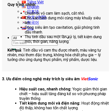
Tiếng Việt
Quy trình chính:
English
日本語
Chuẩn bị vỏ cam làm sạch, cắt nhỏ.
中文 (中国)
Cho vào bình dung môi cùng máy khuấy siêu
한국어
âm.
Sóng siêu âm tạo cavitation, giải phóng tinh
ไทย
dầu nhanh.
Thu tinh dầu sau một lần xử lý, tiết kiệm dung
môi, thời gian, năng lượng.
Tìm
kiếm:
Kết quả
: Tinh dầu vỏ cam thu được nhanh, màu vàng tự
nhiên, mùi thơm đặc trưng, không hóa chất phụ gia – lý
tưởng cho ứng dụng thực phẩm, mỹ phẩm, dược liệu.
3. Ưu điểm công nghệ máy trích ly siêu âm
Viet
Sonic
Hiệu suất cao, nhanh chóng:
Yogic giảm thời gian
chiết – hiệu suất tăng đáng kể so với phương pháp
truyền thống
Tiết kiệm dung môi và điện năng:
Hoạt động nhiệt
độ thấp, không hao tổn chất lượng.