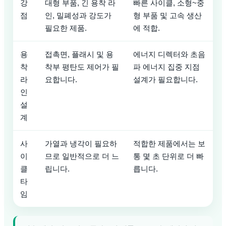
강
대형 부품, 긴 용착 라
빠른 사이클, 소형~중
점
인, 밀폐성과 강도가
형 부품 및 고속 생산
필요한 제품.
에 적합.
용
접촉면, 플래시 및 용
에너지 디렉터와 초음
착
착부 평탄도 제어가 필
파 에너지 집중 지점
라
요합니다.
설계가 필요합니다.
인
설
계
사
가열과 냉각이 필요하
적합한 제품에서는 보
이
므로 일반적으로 더 느
통 몇 초 단위로 더 빠
클
립니다.
릅니다.
타
임