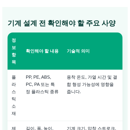
기계 설계 전 확인해야 할 주요 사양
정
보
확인해야 할 내용
기술적 의미
항
목
플
PP, PE, ABS,
용착 온도, 가열 시간 및 결
라
PC, PA 또는 특
합 형성 가능성에 영향을
스
정 플라스틱 종류
줍니다.
틱
소
재
제
길이, 폭, 높이,
기계 크기, 압착 스트로크,