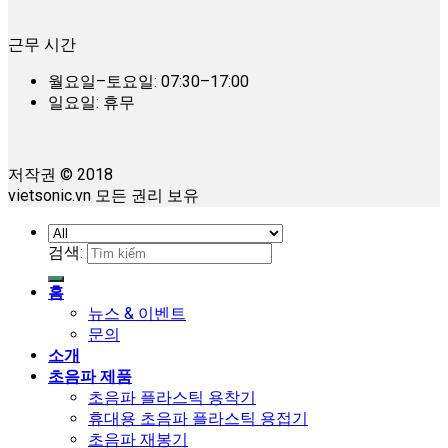
근무 시간
월요일–토요일: 07:30–17:00
일요일: 휴무
저작권 © 2018
vietsonic.vn 모든 권리 보유
검색:
홈
뉴스 & 이벤트
문의
소개
초음파 제품
초음파 플라스틱 용착기
휴대용 초음파 플라스틱 용접기
초음파 재봉기