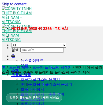
Skip to content
HOTLINE: 0938 49 3366 - TS. HẢI
검색:
홈
뉴스 & 이벤트
문의
홈
/
초음파 제품
/
초음파 플라스틱 용착기
/
엔지니어링 플라
소개
스틱 제품용 맞춤형 핫플레이트 플라스틱 용착기 제작
초음파 제품
초음파 플라스틱 용착기
휴대용 초음파 플라스틱 용접기
초음파 재봉기
초음파 균질기 – 추출 장비
맞춤형 플라스틱 용착기 제작 서비스
초음파 커팅기
초음파 납땜기