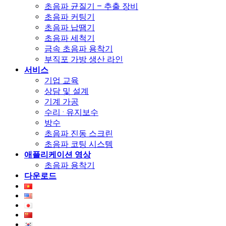
초음파 균질기 – 추출 장비
초음파 커팅기
초음파 납땜기
초음파 세척기
금속 초음파 용착기
부직포 가방 생산 라인
서비스
기업 교육
상담 및 설계
기계 가공
수리 · 유지보수
방수
초음파 진동 스크린
초음파 코팅 시스템
애플리케이션 영상
초음파 용착기
다운로드