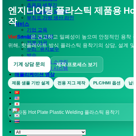
초음파 세척기
엔지니어링 플라스틱 제품용 Hot Pla
금속 초음파 용착기
부직포 가방 생산 라인
작
서비스
기업 교육
상담 및 설계
Viet
Sonic
은 견고하고 밀폐성이 높으며 안정적인 용착 
기계 가공
위해, 핫플레이트 방식 플라스틱 용착기의 상담, 설계 및
수리 · 유지보수
방수
초음파 진동 스크린
기계 상담 문의
제작 프로세스 보기
초음파 코팅 시스템
애플리케이션 영상
초음파 용착기
제품 샘플 기반 설계
전용 지그 제작
PLC/HMI 옵션
납품
다운로드