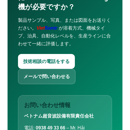
機が必要ですか？
製品サンプル、写真、または図面をお送りく
ださい。
Viet
Sonic
が溶着方式、機械タイ
プ、治具、自動化レベルを、生産ラインに合
わせて一緒に評価します。
技術相談の電話をする
メールで問い合わせる
お問い合わせ情報
ベトナム超音波設備有限責任会社
電話:
0938 49 33 66
– Mr. Hải