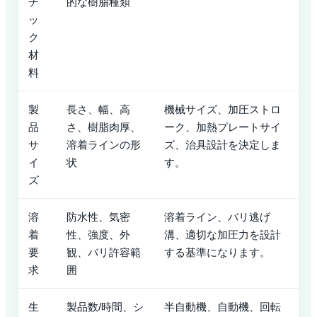
チ
的な樹脂種類
ッ
ク
材
料
製
長さ、幅、高
機械サイズ、加圧ストロ
品
さ、樹脂肉厚、
ーク、加熱プレートサイ
サ
溶着ラインの形
ズ、治具設計を決定しま
イ
状
す。
ズ
溶
防水性、気密
溶着ライン、バリ逃げ
着
性、強度、外
溝、適切な加圧力を設計
要
観、バリ許容範
する基準になります。
求
囲
生
製品数/時間、シ
半自動機、自動機、回転