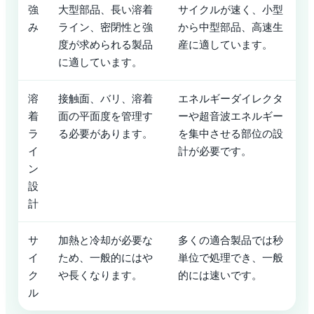
強
大型部品、長い溶着
サイクルが速く、小型
み
ライン、密閉性と強
から中型部品、高速生
度が求められる製品
産に適しています。
に適しています。
溶
接触面、バリ、溶着
エネルギーダイレクタ
着
面の平面度を管理す
ーや超音波エネルギー
ラ
る必要があります。
を集中させる部位の設
イ
計が必要です。
ン
設
計
サ
加熱と冷却が必要な
多くの適合製品では秒
イ
ため、一般的にはや
単位で処理でき、一般
ク
や長くなります。
的には速いです。
ル