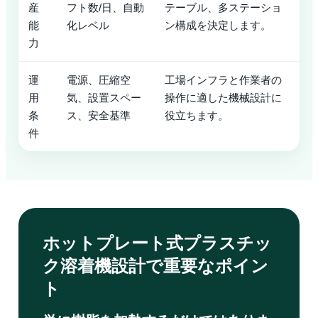
産
フト数/日、自動
テーブル、多ステーショ
能
化レベル
ン構成を決定します。
力
運
電源、圧縮空
工場インフラと作業者の
用
気、設置スペー
操作に適した機械設計に
条
ス、安全基準
役立ちます。
件
ホットプレート式プラスチッ
ク溶着機設計で重要なポイン
ト