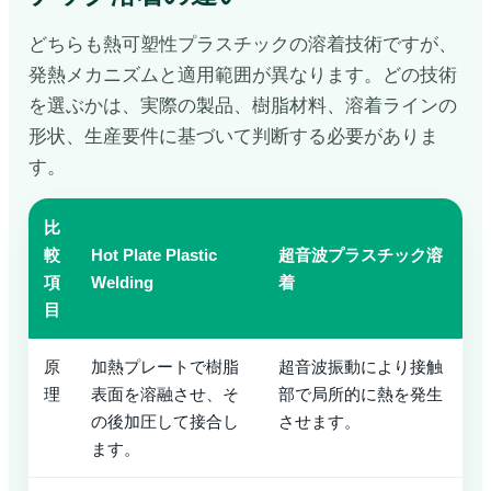
どちらも熱可塑性プラスチックの溶着技術ですが、
発熱メカニズムと適用範囲が異なります。どの技術
を選ぶかは、実際の製品、樹脂材料、溶着ラインの
形状、生産要件に基づいて判断する必要がありま
す。
比
較
Hot Plate Plastic
超音波プラスチック溶
項
Welding
着
目
原
加熱プレートで樹脂
超音波振動により接触
理
表面を溶融させ、そ
部で局所的に熱を発生
の後加圧して接合し
させます。
ます。