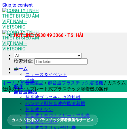
Skip to content
HOTLINE: 0938 49 3366 - TS. HẢI
検索対象:
ホーム
ニュース＆イベント
連絡
ホーム
/
超音波製品
/
超音波プラスチック溶接機
/
カスタム
紹介
仕様のホットプレート式プラスチック溶着機の製作
超音波製品
超音波プラスチック溶接機
ハンディ型超音波樹脂溶着機
超音波ミシン
超音波ホモジナイザー・抽出機
カスタム仕様のプラスチック溶着機製作サービス
超音波カッター
超音波スズはんだ付け機