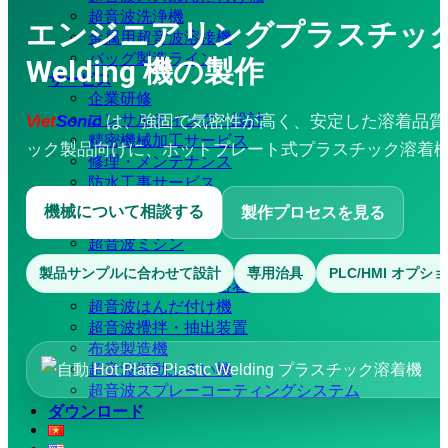
超音波洗浄機
エンジニアリングプラスチック製品向け 
金属用超音波溶接機
バッグ製造ライン
Welding 機の製作
サービス
企業研修
コンサルティング・設計
Viet
Sonic
は、強固で気密性が高く、安定した溶着品質
精密機械加工サービス
ック製品向けに、ホットプレート式プラスチック溶着
修理・メンテナンス
防水工事サービス
応用動画
機械について相談する
製作プロセスを見る
超音波溶着機
超音波ミシン
超音波カッター
製品サンプルに合わせて設計
専用治具
PLC/HMI オプシ
ハンディ型超音波溶着機
超音波はんだ付け機
超音波攪拌・抽出装置
布袋製造機
超音波振動ふるい機
超音波スプレーコーティングシステム
ダウンロード