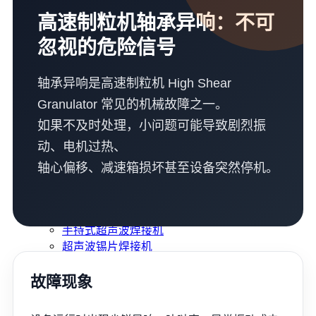
超声波锡片焊接机
高速制粒机轴承异响：不可
袋子生产线
超声波清洗机
忽视的危险信号
金属超声波焊接机
服务
轴承异响是高速制粒机 High Shear
企业培训
咨询 · 设计
Granulator 常见的机械故障之一。
机械加工
如果不及时处理，小问题可能导致剧烈振
维修 · 保养
动、电机过热、
防水
应用视频
轴心偏移、减速箱损坏甚至设备突然停机。
超声波焊接机
超声波缝纫机
超声波切割机
手持式超声波焊接机
超声波锡片焊接机
超声波搅拌与提取设备
布袋生产设备
故障现象
下载