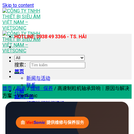
Skip to content
HOTLINE: 0938 49 3366 - TS. HẢI
搜索：
首页
新闻与活动
联系
首页
/
服务
/
维修 · 保养
/
高速制粒机轴承异响｜原因与解决
介绍
方案 – VietSonic
超声产品
超声波塑料焊接机
手持式超声波塑料焊接机
超声波缝纫机
由
Viet
Sonic
提供维修与保养服务
超声波均质提取机
超声波切割机