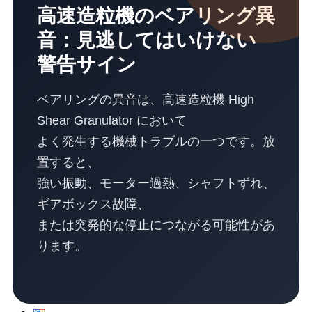
高速造粒機のベアリング異
超音波洗浄機
金属用超音波溶接機
音：見逃してはいけない
バッグ製造ライン
サービス
警告サイン
企業研修
コンサルティング・設計
精密機械加工サービス
ベアリングの異音は、高速造粒機 High
修理・メンテナンス
Shear Granulator において
防水工事サービス
よく発生する機械トラブルの一つです。放
応用動画
超音波溶着機
置すると、
超音波ミシン
強い振動、モーター過熱、シャフトずれ、
超音波カッター
ハンディ型超音波溶着機
ギアボックス故障、
超音波はんだ付け機
または突発的な停止につながる可能性があ
超音波攪拌・抽出装置
布袋製造機
ります。
超音波振動ふるい機
超音波スプレーコーティングシステム
ダウンロード