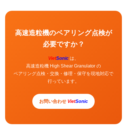
高速造粒機のベアリング点検が
必要ですか？
Viet
Sonic
は、
高速造粒機 High Shear Granulator の
ベアリング点検・交換・修理・保守を現地対応で
行っています。
お問い合わせ
Viet
Sonic