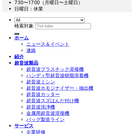
7:30〜17:00（月曜日〜土曜日）
日曜日：休業
検索対象:
ホーム
ニュース＆イベント
連絡
紹介
超音波製品
超音波プラスチック溶接機
ハンディ型超音波樹脂溶着機
超音波ミシン
超音波ホモジナイザー・抽出機
超音波カッター
超音波スズはんだ付け機
超音波洗浄機
金属用超音波溶接機
バッグ製造ライン
サービス
企業研修