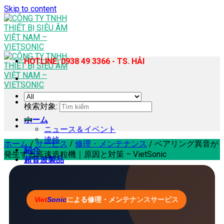
Skip to content
HOTLINE: 0938 49 3366 - TS. HẢI
検索対象:
ホーム
ニュース＆イベント
連絡
ホーム
/
サービス
/
修理・メンテナンス
/
ベアリング異音が
紹介
発生する高速造粒機｜原因と対策 – VietSonic
超音波製品
超音波プラスチック溶接機
ハンディ型超音波樹脂溶着機
超音波ミシン
Viet
Sonic
による修理・メンテナンスサービス
超音波ホモジナイザー・抽出機
超音波カッター
超音波スズはんだ付け機