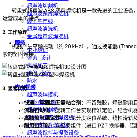
超声波切割机
转盘式超声波 ABS 塑料焊接机是一款先进的工业设
超声波锡片焊接机
运营成本的特点。
袋子生产线
超声波清洗机
2. 工作原理
金属超声波焊接机
服务
机器产生高频振动（约 20 kHz），通过换能器 (Tr
企业培训
般的坚固连接。
咨询 · 设计
机械加工
维修 · 保养
防水
应用视频
3. 显著优势
超声波焊接机
超声波缝纫机
快速、牢固且无需粘合剂
：不留残胶，焊缝耐用
超声波切割机
流程自动化
：旋转工作台实现精准定位，结合机
手持式超声波焊接机
高精度与稳定性
：凸轮分度定位系统、线性滑轨
超声波锡片焊接机
耐用且节能
：高品质组件（进口 PZT 换能器
超声波搅拌与提取设备