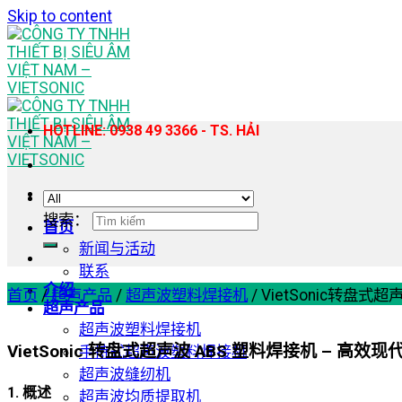
Skip to content
HOTLINE: 0938 49 3366 - TS. HẢI
搜索：
首页
新闻与活动
联系
介绍
首页
/
超声产品
/
超声波塑料焊接机
/
VietSonic转盘
超声产品
超声波塑料焊接机
VietSonic 转盘式超声波 ABS 塑料焊接机 – 高效
手持式超声波塑料焊接机
超声波缝纫机
1. 概述
超声波均质提取机