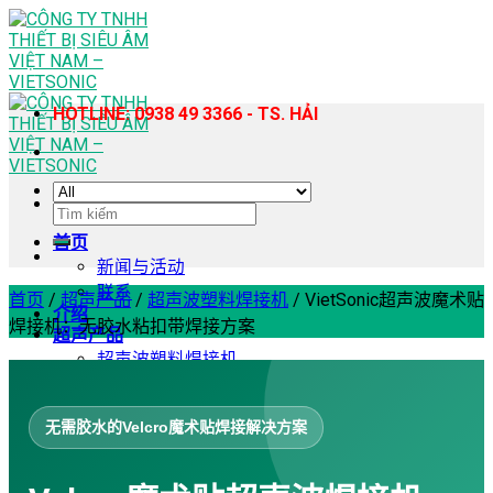
Skip
to
content
HOTLINE: 0938 49 3366 - TS. HẢI
搜
索：
首页
新闻与活动
联系
首页
/
超声产品
/
超声波塑料焊接机
/
VietSonic超声波魔术贴
介绍
焊接机：无胶水粘扣带焊接方案
超声产品
超声波塑料焊接机
手持式超声波塑料焊接机
超声波缝纫机
无需胶水的Velcro魔术贴焊接解决方案
超声波均质提取机
超声波切割机
超声波锡片焊接机