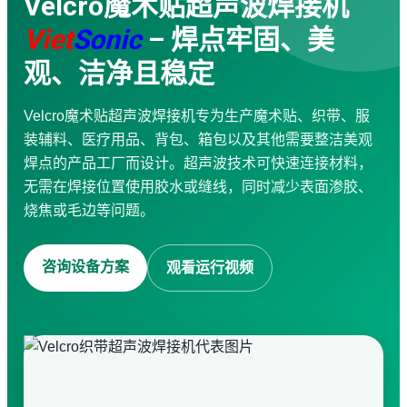
Velcro魔术贴超声波焊接机
袋子生产线
Viet
Sonic
– 焊点牢固、美
超声波清洗机
金属超声波焊接机
观、洁净且稳定
服务
企业培训
咨询 · 设计
Velcro魔术贴超声波焊接机专为生产魔术贴、织带、服
机械加工
装辅料、医疗用品、背包、箱包以及其他需要整洁美观
维修 · 保养
焊点的产品工厂而设计。超声波技术可快速连接材料，
防水
无需在焊接位置使用胶水或缝线，同时减少表面渗胶、
应用视频
烧焦或毛边等问题。
超声波焊接机
超声波缝纫机
超声波切割机
咨询设备方案
观看运行视频
手持式超声波焊接机
超声波锡片焊接机
超声波搅拌与提取设备
布袋生产设备
下载